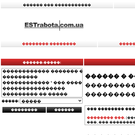
������ ��� �����������
�������� ��������
�����
������.�����:
������ � 
���������
���������
�����:
��� �������� ���
�������� ���.
(��
���, ��� ��������