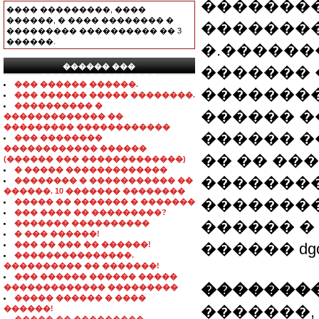
�������
���� ���������, ����
������, � ���� �������� �
��������
��������� ���������� �� 3
������.
�.������
������ ���
������� 
���������������
��� ������ ������.
���������
��� ������ ����� ��������.
���������� �
������ �
������������� ��
��������� ������������
������ ��
��� ��������
������������ ������
�� �� ��
(������ ��� �������������)
� ����� �������������
�������
�������� � ����������� ��
������. 10 ������� ��������
�������
����� �� ������� � �������
��� ���� �� ���������?
������ �
������� ����������
� ��� ������!
��� �� ��� �� ������!
������ dgoro
���������������.
���������� �� �������!
��� ������ ������ �����
��������
������������� ���������
����� ������ � ����
�������,
������!