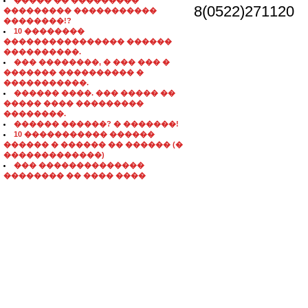
����� �� ���������
8(0522)271120
��������� �����������
��������!?
10 ��������
���������������� ������
����������.
��� ��������, � ��� ��� �
������� ���������� �
�����������.
������ ����. ��� ����� ��
����� ���� ���������
��������.
������ ������? � �������!
10 ����������� ������
������ � ������ �� ������ (�
�������������)
��� ��������������
�������� �� ���� ����