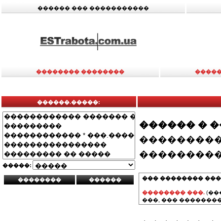
������ ��� �����������
�������� ��������
�����
������.�����:
������ � 
���������
���������
�����:
��� �������� ���
�������� ���.
(��
���, ��� ��������