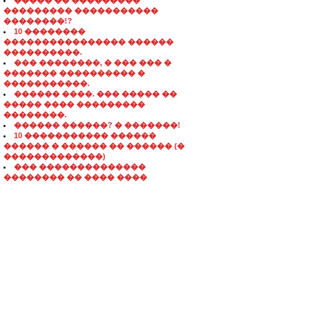
����� �� ���������
��������� �����������
��������!?
10 ��������
���������������� ������
����������.
��� ��������, � ��� ��� �
������� ���������� �
�����������.
������ ����. ��� ����� ��
����� ���� ���������
��������.
������ ������? � �������!
10 ����������� ������
������ � ������ �� ������ (�
�������������)
��� ��������������
�������� �� ���� ����