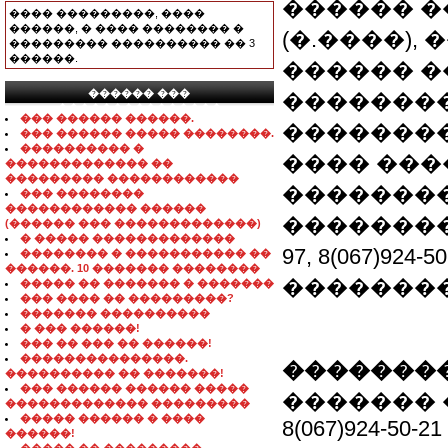
������ �
���� ���������, ����
������, � ���� �������� �
(�.����),
��������� ���������� �� 3
������.
������ �
������ ���
�������� 
���������������
��� ������ ������.
��������
��� ������ ����� ��������.
���������� �
���� ���
������������� ��
��������� ������������
�������
��� ��������
������������ ������
����������
(������ ��� �������������)
� ����� �������������
97, 8(067)9
�������� � ����������� ��
������. 10 ������� ��������
���������
����� �� ������� � �������
��� ���� �� ���������?
������� ����������
� ��� ������!
��� �� ��� �� ������!
���������������.
��������
���������� �� �������!
��� ������ ������ �����
������� ��
������������� ���������
����� ������ � ����
8(067)924-50-21
������!