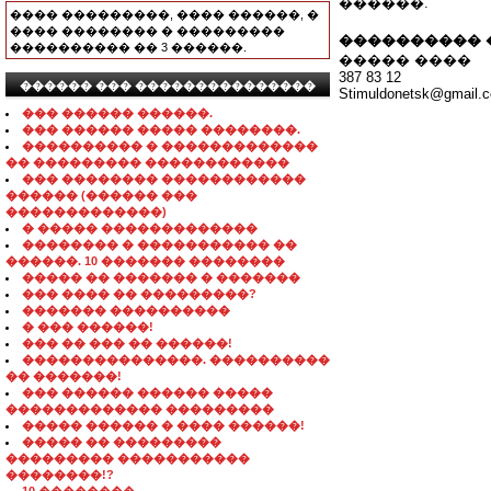
������.
���� ���������, ���� ������, �
���� �������� � ���������
���������� 
���������� �� 3 ������.
����� ����
387 83 12
������ ��� ���������������
Stimuldonetsk@gmail.
��� ������ ������.
��� ������ ����� ��������.
���������� � �������������
�� ��������� ������������
��� �������� ������������
������ (������ ���
�������������)
� ����� �������������
�������� � ����������� ��
������. 10 ������� ��������
����� �� ������� � �������
��� ���� �� ���������?
������� ����������
� ��� ������!
��� �� ��� �� ������!
���������������. ����������
�� �������!
��� ������ ������ �����
������������� ���������
����� ������ � ���� ������!
����� �� ���������
��������� �����������
��������!?