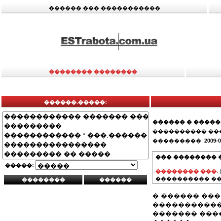
������ ��� �����������
�������� ��������
������.�����:
������ � ����
���������� ��
���������:
2009-0
��� �������� 
�����:
�������� ���.
���������� ��
� ������ ��
������������
������� ���