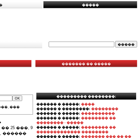
�
�����
������� �� �����
��������� ��������:
������ � �����:
����
��, ���
������ � ��������:
��������
������ � �����:
����������
������ � �����:
�������� ��
�
�������� - �����
 25 ���, 9
������ � �����:
�������� ��
������������� ��������
, ������
������ � �����:
������� ��� �� ��