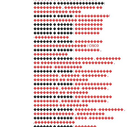
������ � ���������������:
��������� , ���������� ��
����������� ����
������ � �����:
�����������/
�������������� ��������
������ � �����:
���������
������ � �����:
���������
������ � �����:
��������
-�����������
������ � �����:
���������
����������������� / CISCO
������ � �����:
�������� ,
�����������
������ � �����:
������ , ��������
�� ������������� ���������� ,
������ -���������
������ � �����:
������������
�������� , ������ -�������� ,
�������� �� �������
������ � �����:
������������
�������� , ������ -�������� ,
�������� �� �������
������ � �����:
������������
�������� , ������ -�������� ,
�������� �� �������
������ � �����:
������� -�������� ,
������������� , ���������
������ � �����:
���� .��������
,�������������
������ � �����:
�������