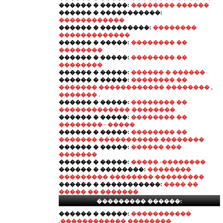
������ � �����:
�������� ������
������ � �����������:
������������
������ � ���������:
��������
�������������
������ � �����:
�������� ��
��������
������ � �����:
�������� ��
��������
������ � �����:
������ � ������
������ � �����:
�������� ��
������� ������������ �������� ,
������� .
������ � �����:
�������� ��
������������� ��������
������ � �����:
�������� ��
�������� - �����
������ � �����:
�������� ��
������� ����������� ��������
������ � �����:
������ ���
�������
������ � �����:
����� -��������
������ � ��������:
��������
��������� �������� ���������
������ � �����������:
���� ��
����� �� �������
��������� ������:
������ � �����:
�����������
,������������ ��������