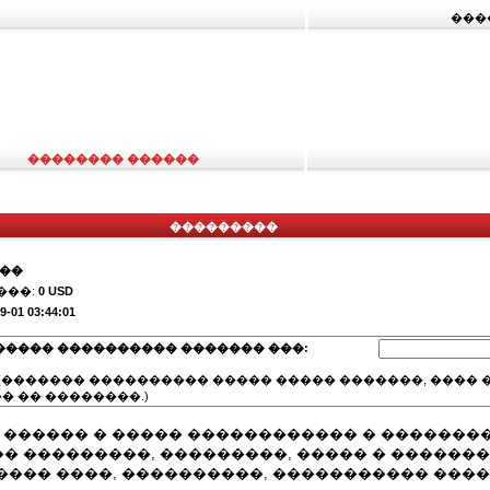
���
�������� ������
���������
���
���:
0 USD
9-01 03:44:01
����� ���������� ������� ���:
(������� ���������� ����� ����� �������, ���� �
� �� ��������.)
� ������ � ����� ������������ � �������
 ���������, ���������, ����� � ������� ��
���� ����, ����������, ����������� ����