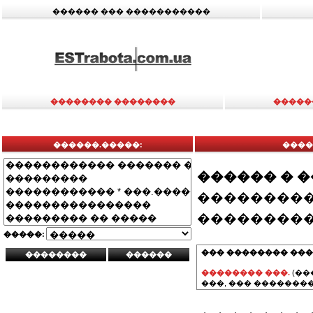
������ ��� �����������
�������� ��������
�����
������.�����:
����
������ � 
���������
���������
�����:
��� �������� ���
�������� ���.
(��
���, ��� ��������