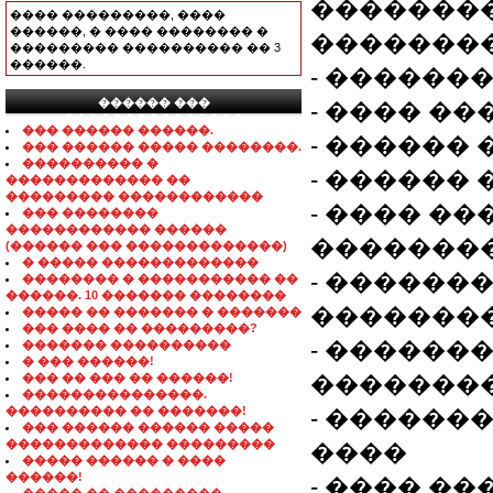
��������
���� ���������, ����
������, � ���� �������� �
��������
��������� ���������� �� 3
������.
- �������
������ ���
- ���� �
���������������
��� ������ ������.
- ������
��� ������ ����� ��������.
���������� �
- ������
������������� ��
��������� ������������
- ���� �
��� ��������
������������ ������
�������
(������ ��� �������������)
� ����� �������������
- ������
�������� � ����������� ��
������. 10 ������� ��������
��������
����� �� ������� � �������
��� ���� �� ���������?
- �������
������� ����������
� ��� ������!
��� �� ��� �� ������!
��������
���������������.
���������� �� �������!
- ������
��� ������ ������ �����
������������� ���������
����
����� ������ � ����
������!
- ���� ��