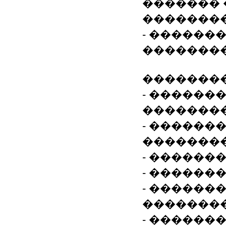
�������
�������
- ������
��������
��������
- ������
�������
- ������
�������
- ������
- ������
- ������
��������
- ������