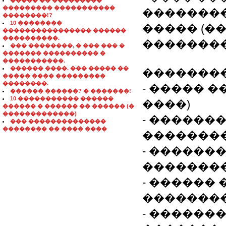
����� �� ���������
��������� �����������
��������
��������!?
10 ��������
����� (�
���������������� ������
����������.
��������
��� ��������, � ��� ��� �
������� ���������� �
�����������.
������ ����. ��� ����� ��
��������
����� ���� ���������
��������.
- ����� 
������ ������? � �������!
10 ����������� ������
����)
������ � ������ �� ������ (�
�������������)
- ������
��� ��������������
�������� �� ���� ����
�������
- ������
�������
- ������
�������
- ������