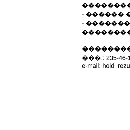
�������
- ������
- ������
�������
��������
���.: 235-46-
e-mail: hold_re