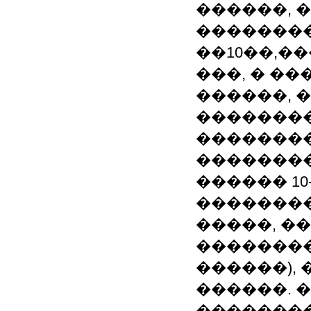
������, 
��������
��10��,�
���, � �
������, 
��������
�������
��������
������ 10
�������
�����, �
��������
������),
������. 
���������