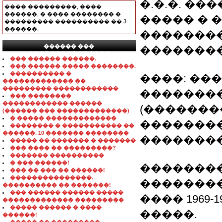
�.�.�. �
���� ���������, ����
������, � ���� �������� �
����� � ��
��������� ���������� �� 3
������.
��������
������ ���
��������
���������������
��� ������ ������.
��� ������ ����� ��������.
���������� �
����: ��
������������� ��
��������� ������������
�������
��� ��������
������������ ������
(�������
(������ ��� �������������)
� ����� �������������
��������
�������� � ����������� ��
������. 10 ������� ��������
��������
����� �� ������� � �������
��� ���� �� ���������?
������� ����������
� ��� ������!
��������
��� �� ��� �� ������!
���������������.
��������
���������� �� �������!
��� ������ ������ �����
���� 1969
������������� ���������
����� ������ � ����
�����.
������!