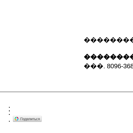
����������
��������
���. 8096-368