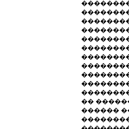
��������
���������
�������
��������
�������
�������
��������� 
�������
�������
��������
�� �����
������ �
��������
��������