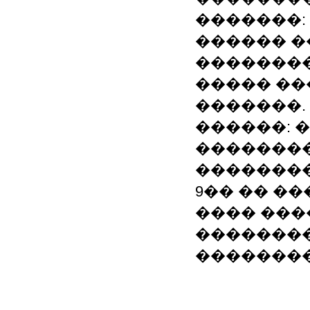
�������:
������ �
���������
����� ��
�������.
������: 
��������
��������
9�� �� �
���� ���
��������
�������