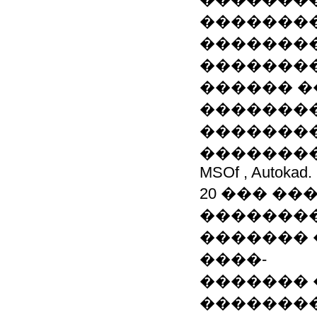
��������
��������
��������
������ �
��������
�������
���������
MSOf , Autokad.
20 ��� ��
��������
������� 
����-
������� 
�������