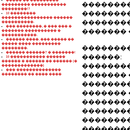
����� �� ���������
�������
��������� �����������
��������!?
�������
10 ��������
���������������� ������
��������
����������.
��� ��������, � ��� ��� �
������� 
������� ���������� �
�����������.
������ ����. ��� ����� ��
����� ���� ���������
��������
��������.
������ ������? � �������!
������:
10 ����������� ������
������ � ������ �� ������ (�
�������
�������������)
��� ��������������
�������
�������� �� ���� ����
���������
������� 
�������
��������
��������
��������