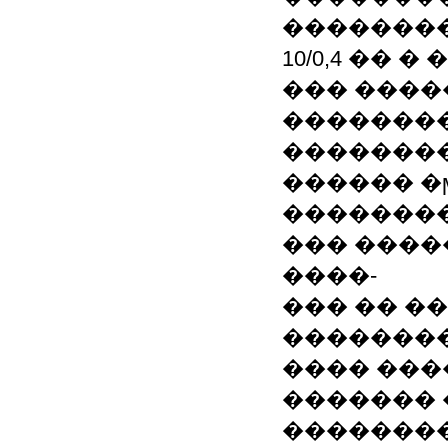
�������
10/0,4 ��
��� ����
��������
��������
������ �
�������
��� ����
����-
��� �� �
�������
���� ��
�������
��������