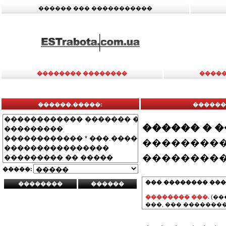
������ ��� �����������
�������� ��������
�����
������.�����:
������
������ � 
���������
���������
�����:
��� �������� ���
�������� ���.
(��
���, ��� ��������