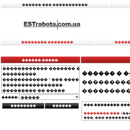
������ ��� �����������
�������� ��������
�����
������.�����:
������ � 
���������
���������
�����:
��� �������� ���
�������� ���.
(��
���, ��� ��������