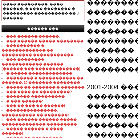
��������
���� ���������, ����
������, � ���� �������� �
��������
��������� ���������� �� 3
������.
�������
������ ���
�������
���������������
��� ������ ������.
��������
��� ������ ����� ��������.
���������� �
�������
������������� ��
��������� ������������
��������
��� ��������
������������ ������
�������
(������ ��� �������������)
� ����� �������������
�������� � ����������� ��
������. 10 ������� ��������
2001-2004 
����� �� ������� � �������
��� ���� �� ���������?
�������
������� ����������
� ��� ������!
��������
��� �� ��� �� ������!
���������������.
�������
���������� �� �������!
��� ������ ������ �����
��������
������������� ���������
����� ������ � ����
�����������
������!