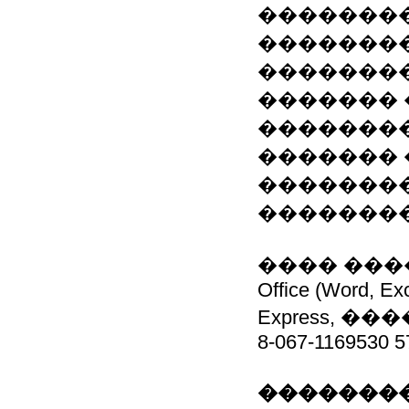
��������
�������
��������
������� 
��������
������� 
��������
��������
���� ���
Office (Word, Exc
Express, ��
8-067-1169530 5
��������