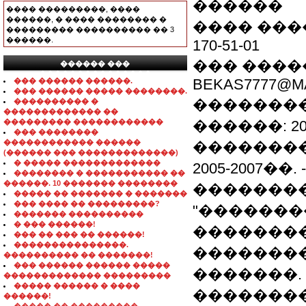
������
���� ���������, ����
������, � ���� �������� �
���� �����
��������� ���������� �� 3
������.
170-51-01
��� ������
������ ���
���������������
BEKAS7777@MA
��� ������ ������.
��� ������ ����� ��������.
�������
���������� �
������������� ��
��������� ������������
������: 200
��� ��������
������������ ������
��������
(������ ��� �������������)
� ����� �������������
2005-2007��.
�������� � ����������� ��
������. 10 ������� ��������
��������
����� �� ������� � �������
��� ���� �� ���������?
"�������
������� ����������
� ��� ������!
��������
��� �� ��� �� ������!
���������������.
��������
���������� �� �������!
��� ������ ������ �����
�������.
������������� ���������
����� ������ � ����
�������
������!