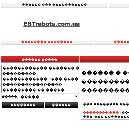
������ ��� �����������
�������� ��������
�����
������.�����:
������ � 
���������
���������
�����:
��� �������� ���
�������� ���.
(��
���, ��� ��������