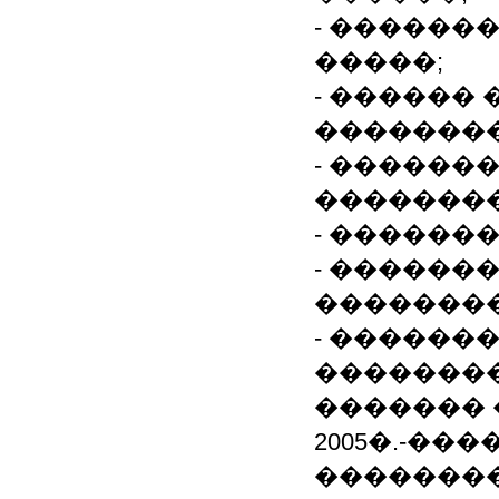
- ������
�����;
- ������
�������
- ������
��������
- ������
- ������
�������
- ������
�������
������� 
2005�.-��
��������