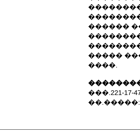
�������
��������
������ �
��������
��������
����� ��
����.
��������
���.221-17-47,
��.�����: B