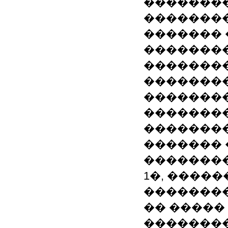
��������
��������
������� 
��������
��������
��������
�������
��������
��������
�������
�������
1�, ����
��������
�� �����
�������