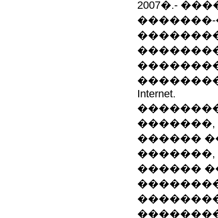
2007�.- �
�������-�
�������
��������
��������
�����������:
Internet.
��������
�������, 
������ �
�������,
������ 
�������
��������
�������