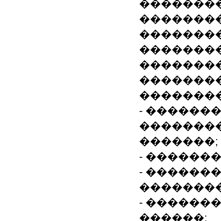
��������
��������
�������
��������
��������
��������
��������
- ������
�������
�������;
- ������
- ������
��������
- ������
������;