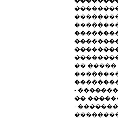
��������
��������
��������
��������
��������
�������
��������
��������
�� �����
�������
��������
- ������
�� �����
- ������
��������