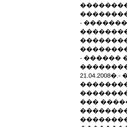
��������
�������
- ������
�������
��������
�������
- ������
�������
21.04.200
��������
�������� 
��� ����
��������
�������