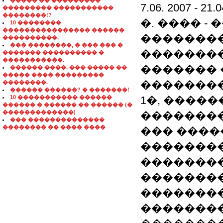
����� �� ���������
7.06. 2007 -
��������� �����������
��������!?
�. ���� 
10 ��������
���������������� ������
��������
����������.
��� ��������, � ��� ��� �
��������
������� ���������� �
�����������.
�������
������ ����. ��� ����� ��
����� ���� ���������
�������
��������.
������ ������? � �������!
10 ����������� ������
1�, ����
������ � ������ �� ������ (�
�������������)
��������
��� ��������������
�������� �� ���� ����
��� ����
��������
��������
��������
��������
��������