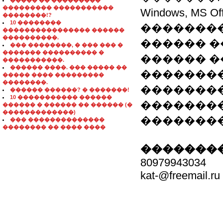
����� �� ���������
��������� �����������
Windows, MS O
��������!?
10 ��������
�������
���������������� ������
����������.
������ �
��� ��������, � ��� ��� �
������� ���������� �
������ 
�����������.
������ ����. ��� ����� ��
����������
����� ���� ���������
��������.
��������
������ ������? � �������!
10 ����������� ������
��������
������ � ������ �� ������ (�
�������������)
��������
��� ��������������
�������� �� ���� ����
��������
80979943034
kat-@freemail.ru