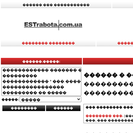
������ ��� �����������
�������� ��������
�����
������.�����:
������ � 
���������
���������
�����:
��� �������� ���
�������� ���.
(��
���, ��� ��������