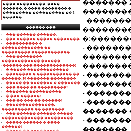
������� 
���� ���������, ����
������, � ���� �������� �
�������
��������� ���������� �� 3
������.
- ������
������ ���
��������
���������������
��� ������ ������.
�:�������
��� ������ ����� ��������.
���������� �
- ������
������������� ��
��������� ������������
��������
��� ��������
������������ ������
��������
(������ ��� �������������)
� ����� �������������
- ������
�������� � ����������� ��
������. 10 ������� ��������
�������
����� �� ������� � �������
��� ���� �� ���������?
- ������
������� ����������
� ��� ������!
��� �� ��� �� ������!
- ������
���������������.
���������� �� �������!
������� 
��� ������ ������ �����
������������� ���������
- ������
����� ������ � ����
������!
�������.