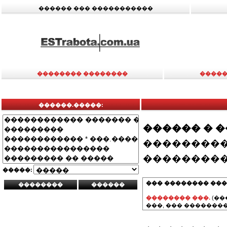
������ ��� �����������
�������� ��������
�����
������.�����:
������ � 
���������
���������
�����:
��� �������� ���
�������� ���.
(��
���, ��� ��������