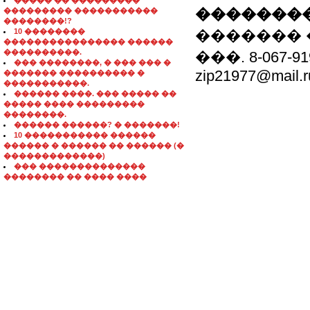
����� �� ���������
��������
��������� �����������
��������!?
10 ��������
�������
���������������� ������
����������.
���. 8-067-91
��� ��������, � ��� ��� �
zip21977@mail.r
������� ���������� �
�����������.
������ ����. ��� ����� ��
����� ���� ���������
��������.
������ ������? � �������!
10 ����������� ������
������ � ������ �� ������ (�
�������������)
��� ��������������
�������� �� ���� ����