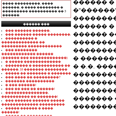
������ � 
���� ���������, ����
������, � ���� �������� �
�"������"
��������� ���������� �� 3
������.
��������
������ ���
������ � 8-
���������������
��� ������ ������.
������ �
��� ������ ����� ��������.
���������� �
��������
������������� ��
��������� ������������
�������
��� ��������
������������ ������
� ������
(������ ��� �������������)
� ����� �������������
� �.�. ��
�������� � ����������� ��
������. 10 ������� ��������
��������
����� �� ������� � �������
��� ���� �� ���������?
��������
������� ����������
� ��� ������!
��� �� ��� �� ������!
�������
���������������.
���������� �� �������!
�������
��� ������ ������ �����
������������� ���������
�������
����� ������ � ����
������!