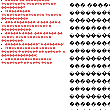
����� �� ���������
��� ����
��������� �����������
��������!?
10 ��������
��������
���������������� ������
����������.
��������
��� ��������, � ��� ��� �
������� ���������� �
��������
�����������.
������ ����. ��� ����� ��
��������
����� ���� ���������
��������.
��������
������ ������? � �������!
10 ����������� ������
��������
������ � ������ �� ������ (�
�������������)
��������
��� ��������������
�������� �� ���� ����
��������
��������
��������
�������
��������
��������