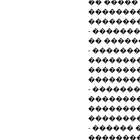
�� �����
�������
��������
- ������
�� �����
- ������
��������
��������
�������
- ������
�������
��������
�������
- ������
�������