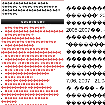
���� ���������, ����
������, � ���� �������� �
�������
��������� ���������� �� 3
������.
������: 200
��������
������ ���
���������������
��� ������ ������.
2005-2007��.
��� ������ ����� ��������.
���������� �
��������
������������� ��
��������� ������������
"�������
��� ��������
������������ ������
��������
(������ ��� �������������)
� ����� �������������
��������
�������� � ����������� ��
������. 10 ������� ��������
�������.
����� �� ������� � �������
��� ���� �� ���������?
�������
������� ����������
� ��� ������!
7.06. 2007 -
��� �� ��� �� ������!
���������������.
�. ���� 
���������� �� �������!
��� ������ ������ �����
��������
������������� ���������
����� ������ � ����
��������
������!