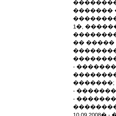
��������
�������
�������
1�, ����
��������
�� �����
�������
��������
- ������
�������
�������;
- ������
- ������
��������
10.09.2008