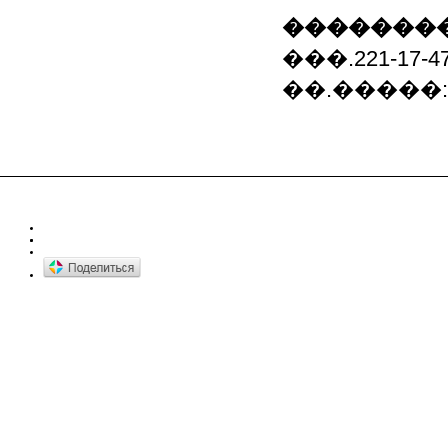
��������
���.221-17-47,
��.�����: B