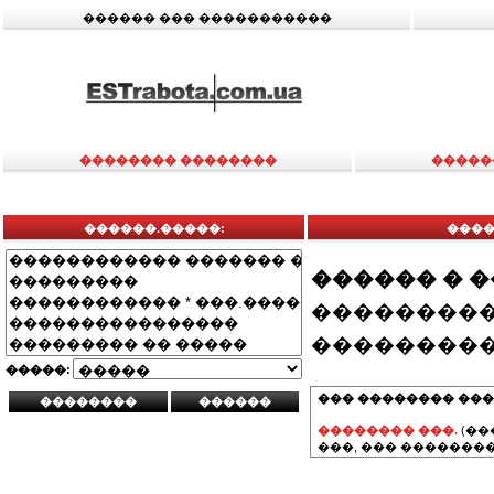
������ ��� �����������
�������� ��������
�����
������.�����:
����
������ � 
���������
���������
�����:
��� �������� ���
�������� ���.
(��
���, ��� ��������