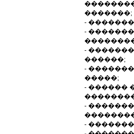
�������
�������;
- ������
- ������
��������
- ������
������;
- ������
�����;
- ������
�������
- ������
��������
- ������
- ������