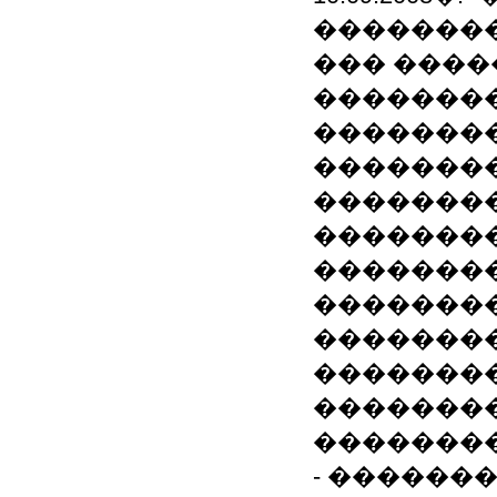
���������
��� ����
��������
��������
��������
��������
��������
��������
�������
��������
��������
��������
��������
- ������