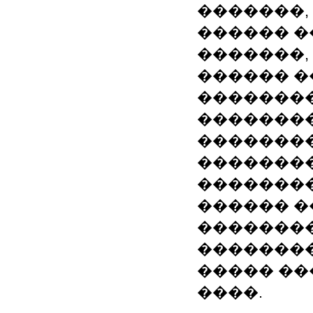
�������, 
������ �
�������,
������ 
�������
��������
�������
�������
��������
������ �
��������
��������
����� ��
����.