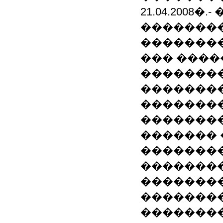
21.04.200
��������
�������� 
��� ����
��������
�������
��������
��������
������� 
��������
��������
��������
�������
��������