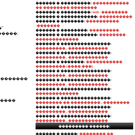
������ � ���������:
�����������
�� �������� ��������
������ � ���������:
web -��������
������ � �����������:
����������
������ � �������:
����������
-�������
"
������ � ��������:
���������
�����;
������ � �����������:
��������
�������������
������ � ���������������:
��������� , ������������
������ � ���������������:
��������� , ������������
������ � �������:
�����������
��������� (���� ���)
������ � ���������������:
��������� , ������������
��������
������ � ���������������:
��������� , ������������
������ � ���������������:
�������������
������ � ���������������:
 ����
�������� �� ��������� , ��������
������ � ���������������:
��������� , ������������
������ � ���������������:
��������� , ������������
��������� ������:
������ � �����:
�������� ��