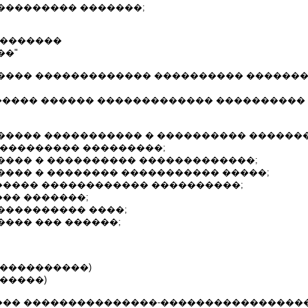
��������� �������;
 �������
��"
���� ������������� ���������� �������
������ ������ ������������� ����������
����� ����������� � ���������� �������
���������� ���������;
���� � ���������� �������������;
���� � �������� ����������� �����;
���� ������������ ����������;
�� �������;
���������� ����;
���� ��� ������;
�����������)
�����)
�� ���������������-����������������