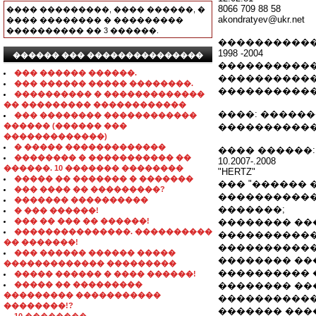
8066 709 88 58
���� ���������, ���� ������, �
akondratyev@ukr.net
���� �������� � ���������
���������� �� 3 ������.
�����������
1998 -2004
������ ��� ���������������
�����������
��� ������ ������.
�����������
��� ������ ����� ��������.
�����������
���������� � �������������
�� ��������� ������������
����: �����
��� �������� ������������
������ (������ ���
����������
�������������)
� ����� �������������
���� ������:
�������� � ����������� ��
10.2007-.2008
������. 10 ������� ��������
"HERTZ"
����� �� ������� � �������
��� "������ 
��� ���� �� ���������?
������������
������� ����������
�������;
� ��� ������!
��� �� ��� �� ������!
�������� ��
���������������. ����������
�����������
�� �������!
�����������
��� ������ ������ �����
�������� ��
������������� ���������
���������� 
����� ������ � ���� ������!
����� �� ���������
�������� ��
��������� �����������
�����������
��������!?
������� ���