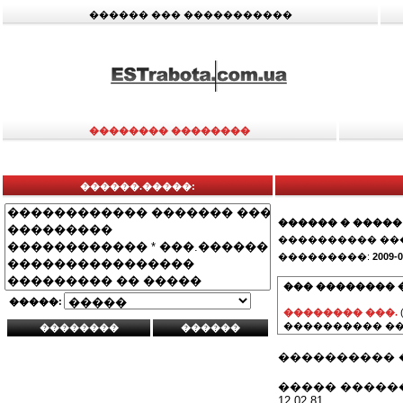
������ ��� �����������
�������� ��������
������.�����:
������ � �����
���������� ��
���������:
2009-0
��� �������� 
�����:
�������� ���.
���������� ��
���������� 
����� �����
12.02.81