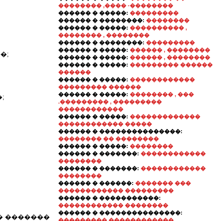
�������� ,���� -��������
������ � �����:
���������
������ � ��������:
��������
������ � �����:
���������� ,
�������� , ��������
������ � ��������:
���������
������ � �����:
������ , ��������
�;
������ � �����:
������ , ��������
������ � �����:
��������� ������
������
������ � �����:
������������
��������� ������
������ � �����:
�������� , ���
;
.��������� , ���������
������������
������ � �����:
�������������
������������ �����
������ � ���������������:
�������� �� ��������
������ � �����:
��������
������ � �������:
������������
��������
������ � �������:
������������
��������
������ � ������:
������� ���
������������ ���������
������ � �����������:
������������ ��������
������ � ���������������:
� �������
��������� ������������ ,