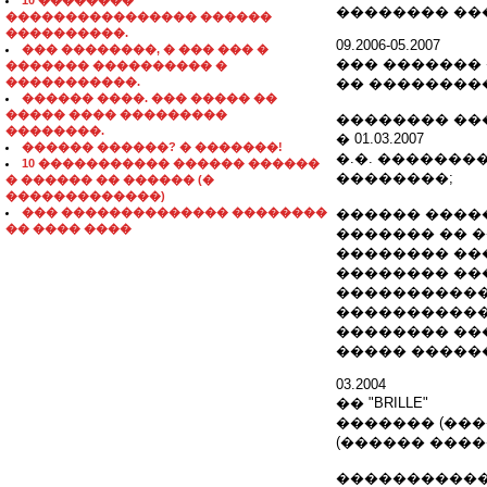
10 ��������
�������� ��
���������������� ������
����������.
09.2006-05.2007
��� ��������, � ��� ��� �
��� �������
������� ���������� �
�����������.
�� ��������
������ ����. ��� ����� ��
����� ���� ���������
�������� ��
��������.
� 01.03.2007
������ ������? � �������!
�.�. ������
10 ����������� ������ ������
��������;
� ������ �� ������ (�
�������������)
��� �������������� ��������
������ ����
�� ���� ����
������� �� 
�������� ��
�������� ��
�����������
�����������
�������� ��
����� �����
03.2004
�� "BRILLE"
������� (��
(������ ����
�����������