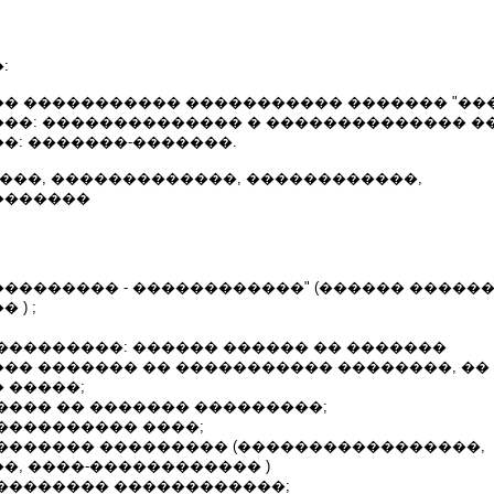
:
� ����������� ����������� ������� "���
��: �������������� � �������������� �
�: �������-�������.
����, �������������, ������������,
�������
��������� - ������������" (������ �����
 ) ;
���������: ������ ������ �� �������
�� ������� �� ����������� ��������, ��
 �����;
���� �� ������� ���������;
���������� ����;
������� ��������� (�����������������,
�, ����-������������ )
�������� ������������;