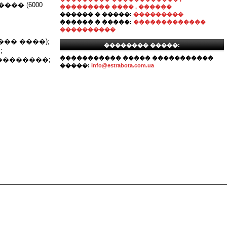
�� (6000
��������� ���� , ������
������ � �����:
���������
������ � �����:
�������������
����������
�� ����);
�������� �����:
;
����������� ����� �����������
��������;
�����:
info@estrabota.com.ua