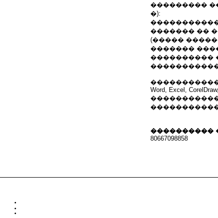
��������� ��
�):
�����������
������� �� 
(����� �����
������� ���
���������� 
�����������
�����������
Word, Excel, CorelDraw,
����������� 
�����������
���������� 
80667098858