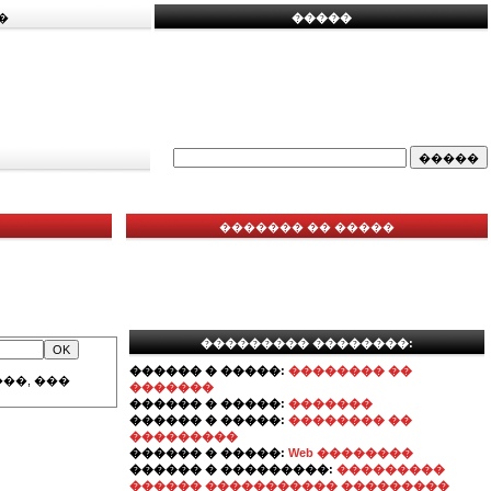
�
�����
������� �� �����
��������� ��������:
������ � �����:
�������� ��
��, ���
�������
������ � �����:
�������
������ � �����:
�������� ��
���������
������ � �����:
Web ��������
������ � ���������:
���������
������ ����������� ���������