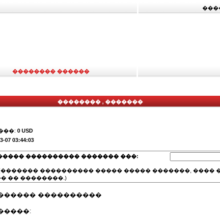
���
�������� ������
�������� , �������
���:
0 USD
3-07 03:44:03
����� ���������� ������� ���:
(������� ���������� ����� ����� �������, ���� �
� �� ��������.)
������ ����������
�����: