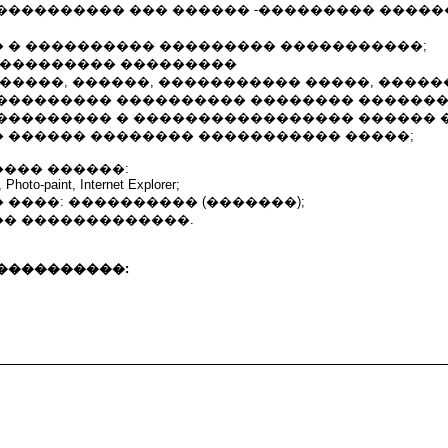
��������� ��� ������ -��������� �������
 � ���������� ��������� �����������;
���������� ���������
�����, ������, ����������� �����, ������
��������� ���������� �������� �������
��������� � ����������������� ������ 
 ������ �������� ����������� �����;
��� ������:
 Photo-paint, Internet Explorer;
����: ���������� (�������);
� �������������.
����������: