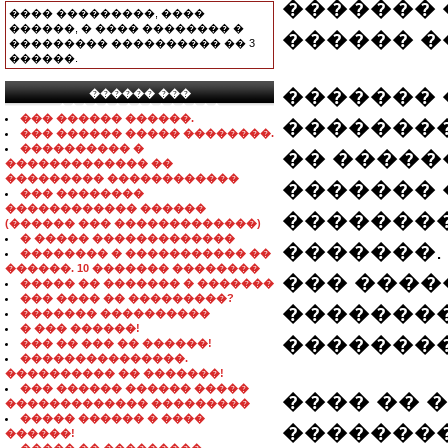
������� 
���� ���������, ����
������, � ���� �������� �
������ �
��������� ���������� �� 3
������.
������� 
������ ���
���������������
��� ������ ������.
��������
��� ������ ����� ��������.
���������� �
�� ����
������������� ��
��������� ������������
������� 
��� ��������
������������ ������
�������
(������ ��� �������������)
� ����� �������������
�������.
�������� � ����������� ��
������. 10 ������� ��������
��� ����
����� �� ������� � �������
��� ���� �� ���������?
�������
������� ����������
� ��� ������!
��������
��� �� ��� �� ������!
���������������.
���������� �� �������!
��� ������ ������ �����
���� �� 
������������� ���������
����� ������ � ����
��������
������!