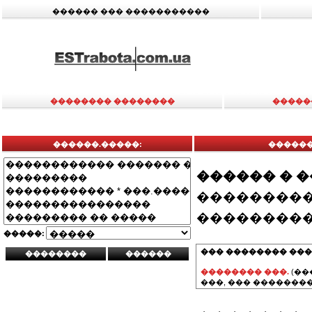
������ ��� �����������
�������� ��������
�����
������.�����:
������
������ � 
���������
���������
�����:
��� �������� ���
�������� ���.
(��
���, ��� ��������