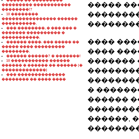
����� �� ���������
����� �
��������� �����������
��������!?
��������
10 ��������
���������������� ������
��������
����������.
��� ��������, � ��� ��� �
������� ���������� �
�����������.
���� ���
������ ����. ��� ����� ��
����� ���� ���������
���� ���
��������.
������ ������? � �������!
������� 
10 ����������� ������
������ � ������ �� ������ (�
��������
�������������)
��� ��������������
��������
�������� �� ���� ����
� ������
������ �
��������
������, 
��������