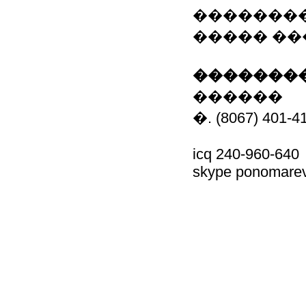
�������� 
����� ��
��������
������
�. (8067) 401-4
icq 240-960-640
skype ponomarev