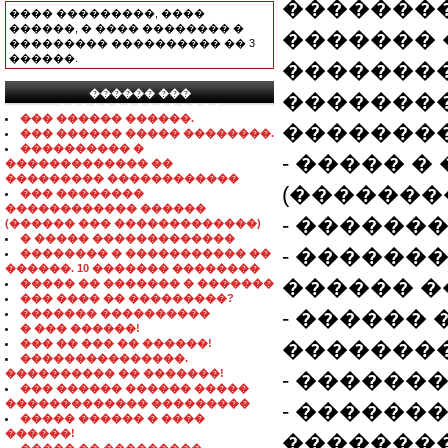
��������
���� ���������, ����
������, � ���� �������� �
������� 
��������� ���������� �� 3
������.
��������
������ ���
��������
���������������
��� ������ ������.
��������
��� ������ ����� ��������.
���������� �
- ����� 
������������� ��
��������� ������������
(�������
��� ��������
������������ ������
- ������
(������ ��� �������������)
� ����� �������������
- ������
�������� � ����������� ��
������. 10 ������� ��������
������ �
����� �� ������� � �������
��� ���� �� ���������?
- ������
������� ����������
� ��� ������!
��� �� ��� �� ������!
��������
���������������.
���������� �� �������!
- ������
��� ������ ������ �����
������������� ���������
- ������
����� ������ � ����
������!
��������