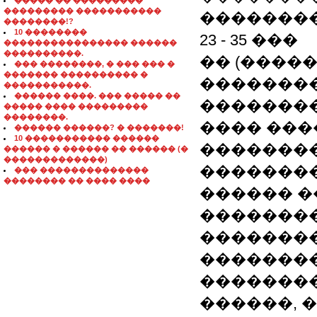
����� �� ���������
��������� �����������
��������
��������!?
10 ��������
23 - 35 ���
���������������� ������
����������.
�� (����
��� ��������, � ��� ��� �
������� ���������� �
��������
�����������.
������ ����. ��� ����� ��
��������
����� ���� ���������
��������.
���� ���
������ ������? � �������!
10 ����������� ������
���������
������ � ������ �� ������ (�
�������������)
��������
��� ��������������
�������� �� ���� ����
������ �
�������
��������
��������
�������
������, 