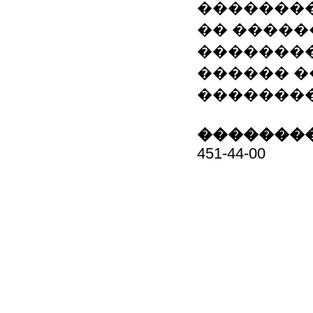
�������
�� �����
��������
������ �
�������
��������
451-44-00