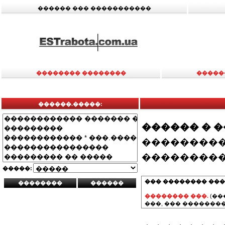
������ ��� �����������
�������� ��������
�����
������.�����:
������ � 
���������
���������
�����:
��� �������� ���
�������� ���.
(��
���, ��� ��������