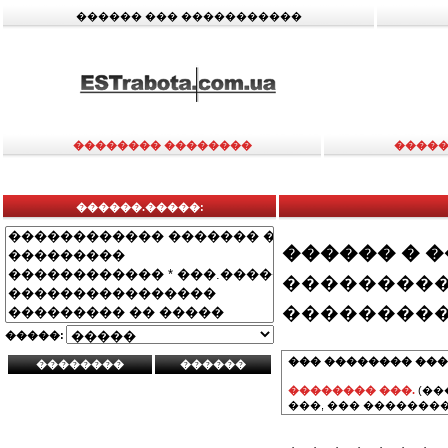
������ ��� �����������
�������� ��������
�����
������.�����:
������ � 
���������
���������
�����:
��� �������� ���
�������� ���.
(��
���, ��� ��������