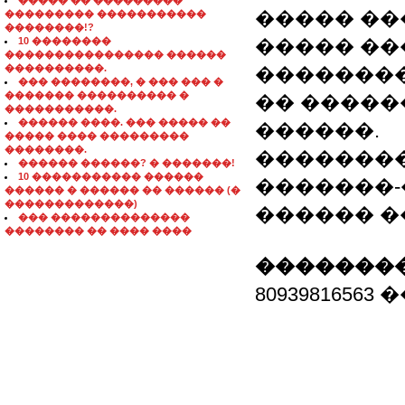
����� �� ���������
����� ���
��������� �����������
��������!?
10 ��������
����� ��
���������������� ������
����������.
�������� 
��� ��������, � ��� ��� �
������� ���������� �
�� �����
�����������.
������ ����. ��� ����� ��
������.
����� ���� ���������
��������.
��������
������ ������? � �������!
10 ����������� ������
�������-
������ � ������ �� ������ (�
�������������)
������ ���
��� ��������������
�������� �� ���� ����
��������
8093981656