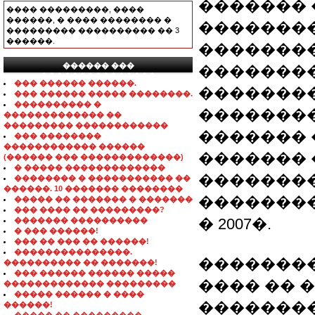
�������
���� ���������, ����
������, � ���� �������� �
��������
��������� ���������� �� 3
������.
��������
������ ���
��������
���������������
��� ������ ������.
�������
��� ������ ����� ��������.
���������� �
��������
������������� ��
��������� ������������
�������
��� ��������
������������ ������
������� 
(������ ��� �������������)
� ����� �������������
�������
�������� � ����������� ��
������. 10 ������� ��������
��������
����� �� ������� � �������
��� ���� �� ���������?
� 2007�.
������� ����������
� ��� ������!
��� �� ��� �� ������!
���������������.
�������
���������� �� �������!
��� ������ ������ �����
���� �� 
������������� ���������
����� ������ � ����
�������� 
������!