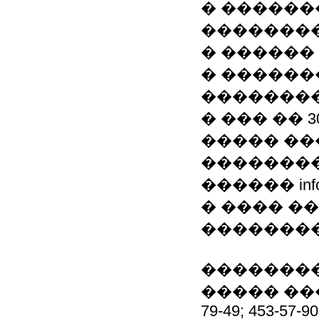
� ������
�������
� ������
� ������
��������
� ��� �� 30
����� ��
��������
������ inf
� ���� �
��������
�������
����� ����
79-49; 453-57-90