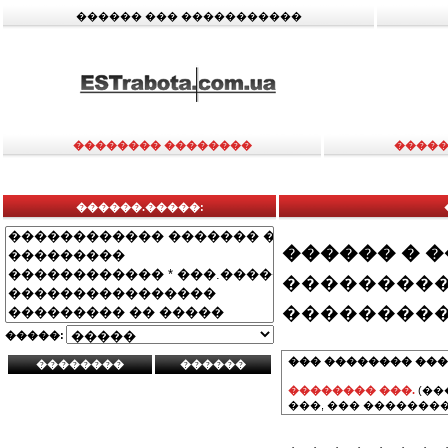
������ ��� �����������
�������� ��������
�����
������.�����:
������ � 
���������
���������
�����:
��� �������� ���
�������� ���.
(��
���, ��� ��������