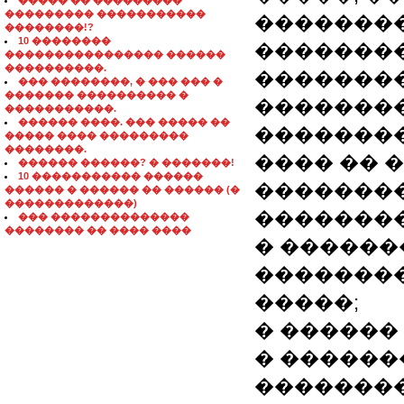
����� �� ���������
��������� �����������
��������
��������!?
10 ��������
�������
���������������� ������
����������.
��������
��� ��������, � ��� ��� �
������� ���������� �
��������
�����������.
������ ����. ��� ����� ��
��������
����� ���� ���������
��������.
���� �� 
������ ������? � �������!
10 ����������� ������
��������
������ � ������ �� ������ (�
�������������)
��������
��� ��������������
�������� �� ���� ����
� ������
��������
�����;
� ������
� ������
��������