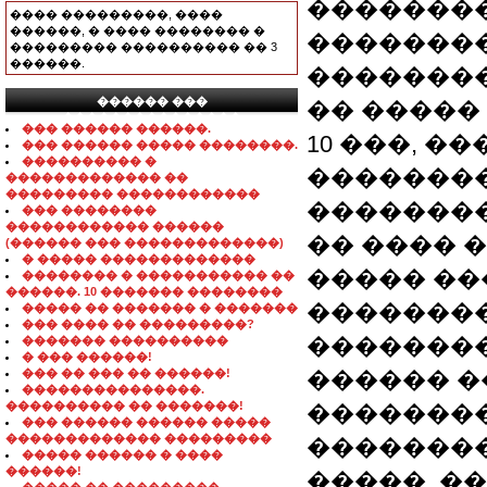
��������
���� ���������, ����
������, � ���� �������� �
�������
��������� ���������� �� 3
������.
��������
������ ���
�� �����
���������������
��� ������ ������.
10 ���, �
��� ������ ����� ��������.
���������� �
�������
������������� ��
��������� ������������
��������
��� ��������
������������ ������
�� ���� 
(������ ��� �������������)
� ����� �������������
����� ��
�������� � ����������� ��
������. 10 ������� ��������
�������
����� �� ������� � �������
��� ���� �� ���������?
�������
������� ����������
� ��� ������!
��� �� ��� �� ������!
������ �
���������������.
���������� �� �������!
��������
��� ������ ������ �����
������������� ���������
�������
����� ������ � ����
������!
�����, �