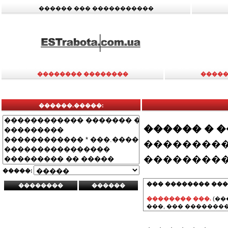
������ ��� �����������
�������� ��������
�����
������.�����:
������ � 
���������
���������
�����:
��� �������� ���
�������� ���.
(��
���, ��� ��������