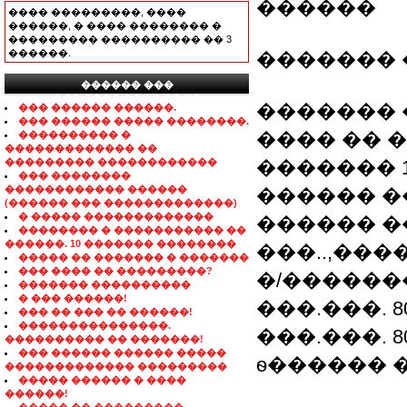
������
���� ���������, ����
������, � ���� �������� �
��������� ���������� �� 3
������.
������� 
������ ���
���������������
������� 
��� ������ ������.
��� ������ ����� ��������.
���� �� 
���������� �
������������� ��
��������� ������������
������� 1
��� ��������
������������ ������
������ �
(������ ��� �������������)
� ����� �������������
������ 
�������� � ����������� ��
������. 10 ������� ��������
���..,���
����� �� ������� � �������
��� ���� �� ���������?
�/��������
������� ����������
� ��� ������!
���.���. 804
��� �� ��� �� ������!
���������������.
���.���. 80
���������� �� �������!
��� ������ ������ �����
ѳ������ 
������������� ���������
����� ������ � ����
������!