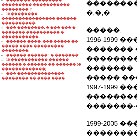
����� �� ���������
��������
��������� �����������
��������!?
�,�,�.
10 ��������
���������������� ������
����������.
��� ��������, � ��� ��� �
�����:
������� ���������� �
�����������.
1996-1999
������ ����. ��� ����� ��
����� ���� ���������
������� �
��������.
������ ������? � �������!
��������
10 ����������� ������
������ � ������ �� ������ (�
�������
�������������)
��� ��������������
����� ��
�������� �� ���� ����
1997-1999
�������
�������-
1999-2005
��������