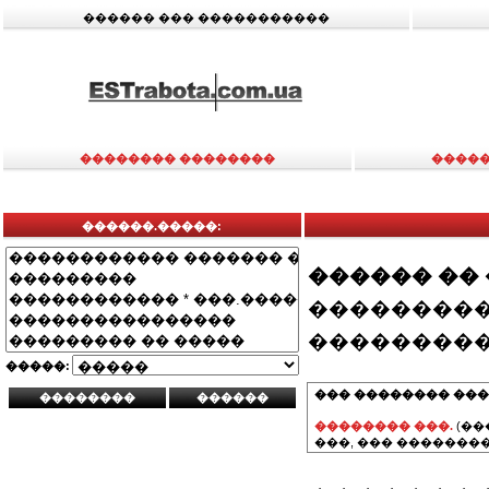
������ ��� �����������
�������� ��������
�����
������.�����:
������ ��
���������
���������
�����:
��� �������� ���
�������� ���.
(��
���, ��� ��������