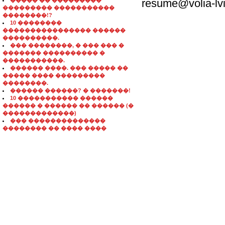
����� �� ���������
resume@volia-lv
��������� �����������
��������!?
10 ��������
���������������� ������
����������.
��� ��������, � ��� ��� �
������� ���������� �
�����������.
������ ����. ��� ����� ��
����� ���� ���������
��������.
������ ������? � �������!
10 ����������� ������
������ � ������ �� ������ (�
�������������)
��� ��������������
�������� �� ���� ����