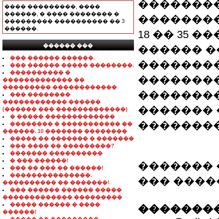
��������
���� ���������, ����
������, � ���� �������� �
��������
��������� ���������� �� 3
������.
18 �� 35 ��
������ ���
������ �
���������������
��� ������ ������.
������������
��� ������ ����� ��������.
���������� �
��������
������������� ��
��������� ������������
�������
��� ��������
������������ ������
������� 
(������ ��� �������������)
� ����� �������������
��������
�������� � ����������� ��
������. 10 ������� ��������
����� �� ������� � �������
��� ���� �� ���������?
������� ����������
� ��� ������!
������� 
��� �� ��� �� ������!
���������������.
��� �����
���������� �� �������!
��� ������ ������ �����
������������� ���������
����� ������ � ����
��������
������!