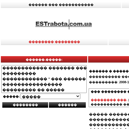
������ ��� �����������
�������� ��������
������.�����:
������ � �����
���������� ��
���������:
2008-1
��� �������� 
�����:
�������� ���.
���������� ��
����� �����
�����������
�����������