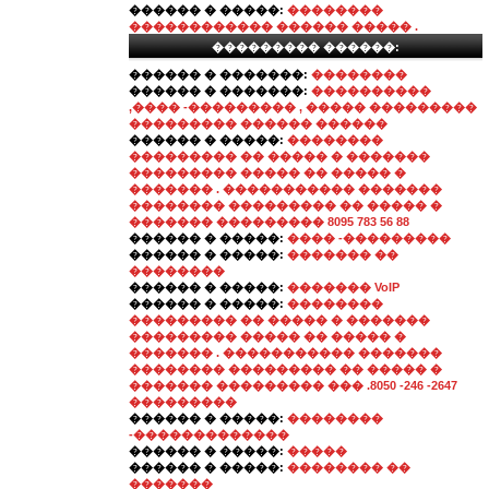
������ � �����:
��������
������������ ������ ����� .
��������� ������:
������ � �������:
��������
������ � �������:
����������
,���� -��������� , ����� ���������
��������� ������ ������
������ � �����:
��������
��������� �� ����� � �������
��������� ����� �� ����� �
������� . ����������� �������
�������� ��������� �� ����� �
������� ��������� 8095 783 56 88
������ � �����:
���� -���������
������ � �����:
������� ��
��������
������ � �����:
������� VoIP
������ � �����:
��������
��������� �� ����� � �������
��������� ����� �� ����� �
������� . ����������� �������
�������� ��������� �� ����� �
������� ��������� ��� .8050 -246 -2647
���������
������ � �����:
��������
-�������������
������ � �����:
�����
������ � �����:
�������� ��
�������