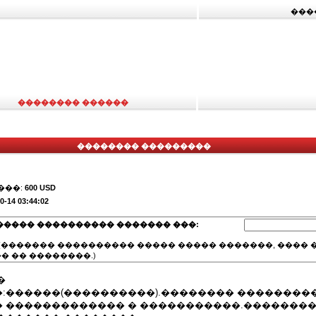
���
�������� ������
�������� ���������
���:
600 USD
0-14 03:44:02
����� ���������� ������� ���:
(������� ���������� ����� ����� �������, ���� �
� �� ��������.)
�
:������(����������).�������� ��������
 ������������� � �����������.�������