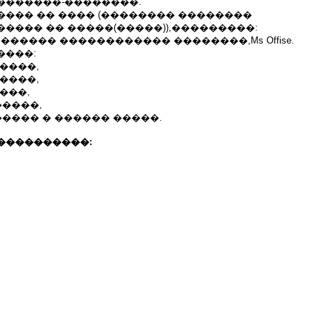
�������-��������.
���� �� ���� (�������� ��������
���� �� �����(�����)),���������:
iCAD.������� ������������ ��������,Ms Offise.
����:
����,
����,
���,
�����,
����� � ������ �����.
����������: