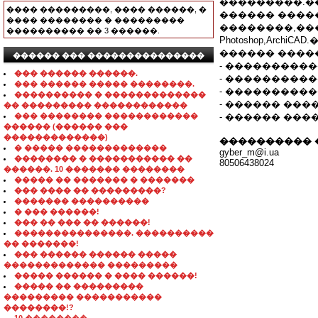
���������.�
���� ���������, ���� ������, �
������ ����
���� �������� � ���������
��������,���
���������� �� 3 ������.
Photoshop,Arch
������ ����
������ ��� ���������������
- ����������
��� ������ ������.
- ����������
��� ������ ����� ��������.
- ����������
���������� � �������������
- ������ ���
�� ��������� ������������
��� �������� ������������
- ������ ���
������ (������ ���
�������������)
���������� 
� ����� �������������
gyber_m@i.ua
�������� � ����������� ��
80506438024
������. 10 ������� ��������
����� �� ������� � �������
��� ���� �� ���������?
������� ����������
� ��� ������!
��� �� ��� �� ������!
���������������. ����������
�� �������!
��� ������ ������ �����
������������� ���������
����� ������ � ���� ������!
����� �� ���������
��������� �����������
��������!?