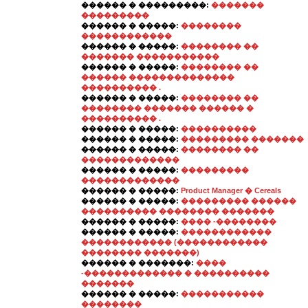
������ � ���������:
�������
���������
������ � �����:
��������
������������
������ � �����:
�������� ��
������� �����������
������ � �����:
�������� ��
������ ��������������
���������� .
������ � �����:
�������� ��
�������� ������� ������ �
���������� .
������ � �����:
����������
������ � �����:
��������� �������
������ � �����:
�������� ��
�������������
������ � �����:
���������
�������������
������ � �����:
Product Manager � Cereals
������ � �����:
��������� ������
���������� �������� �������
������ � �����:
���� -��������
������ � �����:
������������
������������ (������������
�������� �������)
������ � �������:
����
-������������� � ����������
�������
������ � �����:
�����������
��������