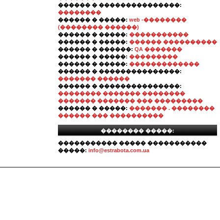
������ � ���������������:
��������
������ � �����:
web -��������
(�������� ������)
������ � �����:
�����������
������ � �����:
������ ����������
������ � ������:
QA �������
������ � �����:
���������
������ � �����:
�������������
������ � ���������������:
������� ������
������ � ���������������:
�������� ������� ��������
������� ������� ��� ���������
������ � �����:
������� . ��������
������ ��� ����������
�������� �����:
����������� ����� �����������
�����:
info@estrabota.com.ua