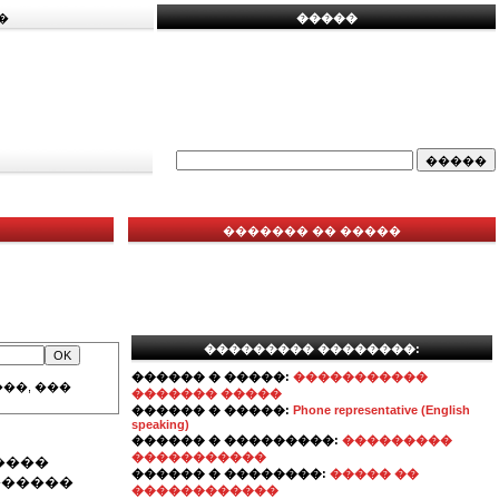
�
�����
������� �� �����
��������� ��������:
������ � �����:
�����������
��, ���
������� �����
������ � �����:
Phone representative (English
speaking)
������ � ���������:
���������
�����������
����
������ � ��������:
����� ��
������
������������