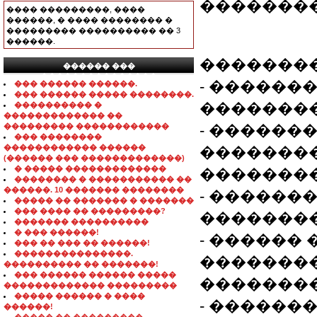
��������
���� ���������, ����
������, � ���� �������� �
��������� ���������� �� 3
������.
��������
������ ���
���������������
- ������
��� ������ ������.
��� ������ ����� ��������.
��������
���������� �
������������� ��
��������� ������������
- ������
��� ��������
������������ ������
��������
(������ ��� �������������)
� ����� �������������
��������
�������� � ����������� ��
������. 10 ������� ��������
- ������
����� �� ������� � �������
��� ���� �� ���������?
��������
������� ����������
� ��� ������!
- ������
��� �� ��� �� ������!
���������������.
�������
���������� �� �������!
��� ������ ������ �����
�������
������������� ���������
����� ������ � ����
- ������
������!