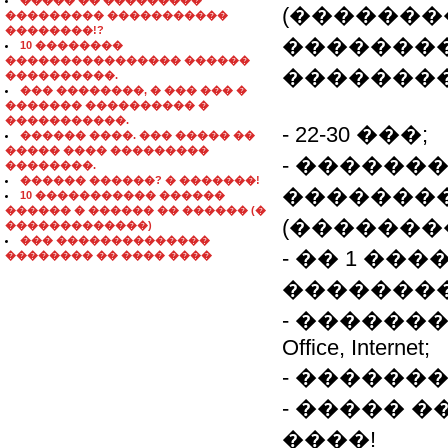
����� �� ���������
(�������
��������� �����������
��������!?
��������
10 ��������
���������������� ������
��������
����������.
��� ��������, � ��� ��� �
������� ���������� �
�����������.
- 22-30 ���;
������ ����. ��� ����� ��
����� ���� ���������
- ������
��������.
������ ������? � �������!
�������
10 ����������� ������
������ � ������ �� ������ (�
(��������
�������������)
��� ��������������
- �� 1 ��
�������� �� ���� ����
��������
- �������
Office, Internet;
- ������
- ����� 
����!