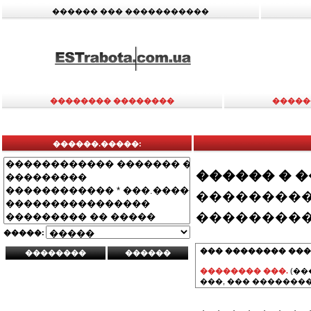
������ ��� �����������
�������� ��������
�����
������.�����:
������ � 
���������
���������
�����:
��� �������� ���
�������� ���.
(��
���, ��� ��������