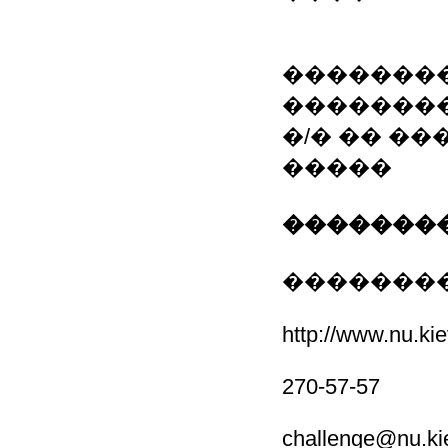
�������
��������
�/� �� �
�����
��������
��������
http://www.nu.kie
270-57-57
challenge@nu.ki