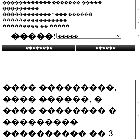
�����:
���� ���������,
���� ������, �
���� �������� �
���������
���������� �� 3