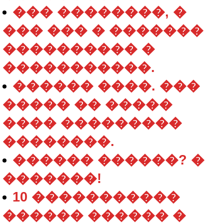
��� ��������, �
��� ��� � �������
���������� �
�����������.
������ ����. ���
����� �� �����
���� ���������
��������.
������ ������? �
�������!
10 �����������
������ ������ �