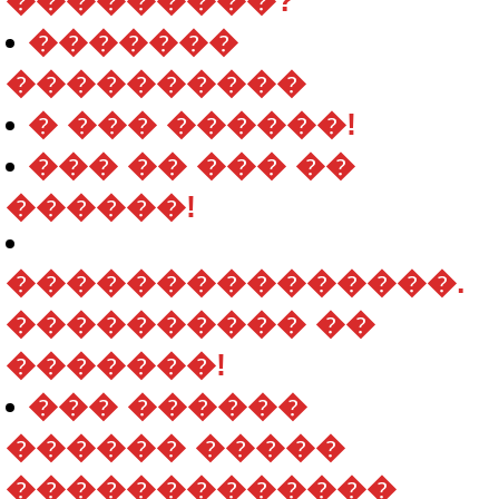
���������?
�������
����������
� ��� ������!
��� �� ��� ��
������!
���������������.
���������� ��
�������!
��� ������
������ �����
�������������