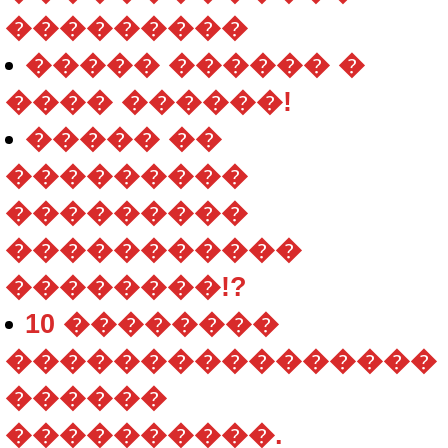
���������
����� ������ �
���� ������!
����� ��
���������
���������
�����������
��������!?
10 ��������
����������������
������
����������.