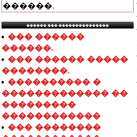
������.
������ ��� ���������������
��� ������
������.
��� ������ �����
��������.
���������� �
������������� ��
���������
������������
��� ��������