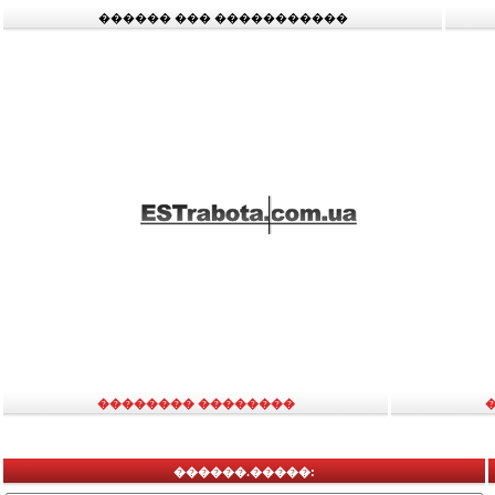
������ ��� �����������
�������� ��������
������.�����: