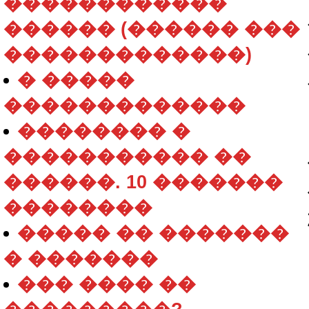
������������
������ (������ ���
�������������)
� �����
�������������
�������� �
����������� ��
������. 10 �������
��������
����� �� �������
� �������
��� ���� ��