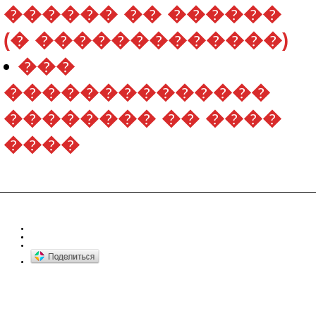
������ �� ������
(� �������������)
���
��������������
�������� �� ����
����