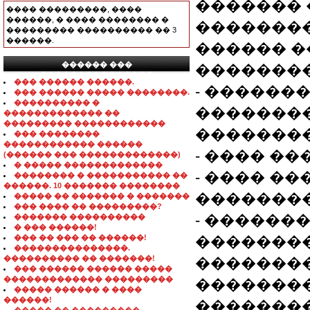
������� 
���� ���������, ����
������, � ���� �������� �
��������
��������� ���������� �� 3
������.
������ �
������ ���
��������
���������������
��� ������ ������.
- �������,
��� ������ ����� ��������.
���������� �
��������
������������� ��
��������� ������������
��������
��� ��������
������������ ������
- ���� �
(������ ��� �������������)
� ����� �������������
- ���� �
�������� � ����������� ��
������. 10 ������� ��������
��������
����� �� ������� � �������
��� ���� �� ���������?
- ������
������� ����������
� ��� ������!
��� �� ��� �� ������!
�������
���������������.
���������� �� �������!
�������
��� ������ ������ �����
������������� ���������
�������
����� ������ � ����
������!
�������