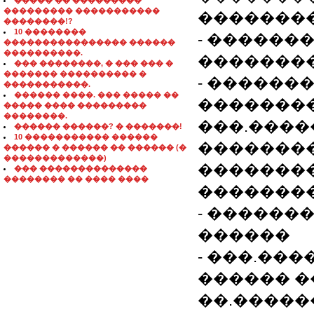
����� �� ���������
��������� �����������
��������
��������!?
10 ��������
- ������
���������������� ������
����������.
��������
��� ��������, � ��� ��� �
������� ���������� �
- ������
�����������.
������ ����. ��� ����� ��
�������
����� ���� ���������
��������.
���.����
������ ������? � �������!
10 ����������� ������
�������
������ � ������ �� ������ (�
�������������)
��������
��� ��������������
�������� �� ���� ����
��������
- ������
������
- ���.��
������ �
��.������: i