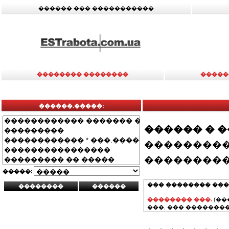
������ ��� �����������
�������� ��������
�����
������.�����:
������ � 
���������
���������
�����:
��� �������� ���
�������� ���.
(��
���, ��� ��������