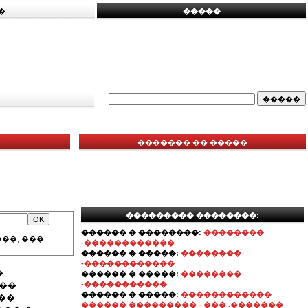
�
�����
������� �� �����
��������� ��������:
������ � ��������:
��������
��, ���
-������������
������ � �����:
��������
-������������
�
������ � �����:
��������
���
-�����������
������ � �����:
������������
��
������ ��������� - ��� .�������