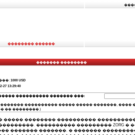
���
�������� ������
������� ��������
���:
1000 USD
2-27 13:29:40
����� ���������� ������� ���:
(������� ���������� ����� ����� �������, ���� �
� �� ��������.)
� ����� �������� ���������� ���������
��������. ���������� ��������� ZORG � 
�� ������� �������. � ������� ��������