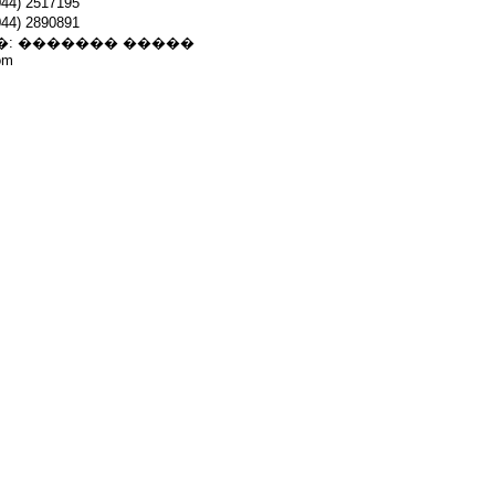
4) 2517195
4) 2890891
�: ������� �����
om