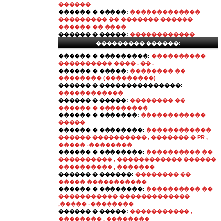
������
������ � �����:
�������������
��������� �� ������� ������
������ �� ����
������ � �����:
������������
��������� ������:
������ � ���������:
����������
���������� ���� . �� .
������ � �����:
�������� ��
�������� (���������)
������ � ���������������:
������������
������ � �����:
�������� ��
������ � ���������
������ � �������:
������������
�����
������ � ��������:
������������
������ ���������� , ������� � PR ,
����� -��������
������ � ��������:
���������� ��
���������� , ������������ ������
���������� , �������
������ � ������:
�������� ��
����� �����������
������ � ��������:
���������� ��
����������� �������������
,����� -��������
������ � �����:
����������� ,
�������� , ��������