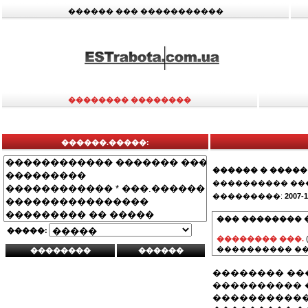
������ ��� �����������
�������� ��������
������.�����:
������ � �����
���������� ��
���������:
2007-1
��� �������� 
�����:
�������� ���.
���������� ��
�������� ��
���������� �
�����������