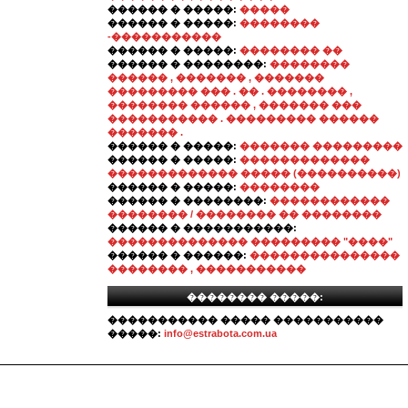
������ � �����:
�����
������ � �����:
��������
-�����������
������ � �����:
�������� ��
������ � ��������:
��������
������ , ������� , �������
��������� ��� . �� . �������� ,
�������� ������ , ������� ���
����������� . ��������� ������
������� .
������ � �����:
������� ���������
������ � �����:
�������������
������������� ����� (����������)
������ � �����:
��������
������ � ��������:
������������
�������� / �������� �� ��������
������ � �����������:
�������������� ��������� "����"
������ � ������:
���������������
�������� , �����������
�������� �����:
����������� ����� �����������
�����:
info@estrabota.com.ua