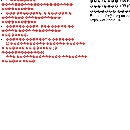
10 ��������
���./���� +38 (04
���������������� ������
���./���� +38 (04
����������.
�������.���
��� ��������, � ��� ��� �
E-mail: info@zorg-ua.c
������� ���������� �
http://www.zorg.ua
�����������.
������ ����. ��� ����� ��
����� ���� ���������
��������.
������ ������? � �������!
10 ����������� ������ ������
� ������ �� ������ (�
�������������)
��� �������������� ��������
�� ���� ����