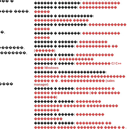
��� �
������ � �������:
������������
������ � ������:
������������
��� ����.
�����
������ � �����������:
������������ �����
������ � ���������:
������������
�����
�,
������ � �������:
������������
�����
������ � ������:
���������
������ � �����:
����������� ��
�������,
(������)
��������,
������ � �����:
������������
������� / �����������
������ � �����:
����������� C/ C++
��� Windows
������ � ���������������:
�������� �� ������� �����������
����� � � . �������������� (sales
����
manager)
������ � �����:
����������� �
����� ������������ (�� �������
�������)
������ � �����:
��������
��������� ������� ����������
��������
������ � �����:
���������
���������
������ � �����:
��������� ��
������� ������ ������ �� ���� � � .