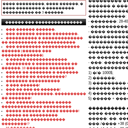
��������� �
���� ���������, ���� ������, �
������ � ���
���� �������� � ���������
�����������
���������� �� 3 ������.
����������:
- �������: 28-4
������ ��� ���������������
- ����������
��� ������ ������.
- ���� �����
��� ������ ����� ��������.
�����������
���������� � �������������
�����������
�� ��������� ������������
��� �������� ������������
- ������ ��
������ (������ ���
������ ����
�������������)
�� ������ � �.
� ����� �������������
- ���: ������
�������� � ����������� ��
����������� 
������. 10 ������� ��������
����� �� ������� � �������
1) �/� 1000$;
��� ���� �� ���������?
2) ������;
������� ����������
3) ��������
� ��� ������!
������ ����
��� �� ��� �� ������!
4) ���������
���������������. ����������
�� �������!
5) ����� + ��
��� ������ ������ �����
������������� ���������
���������� 
����� ������ � ���� ������!
���� �������
����� �� ���������
�����: ��. ���
��������� �����������
���./���� +38 (04
��������!?