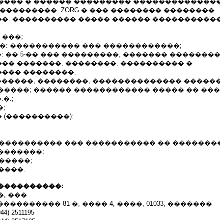
���� � ������ ��������� �������������
���������. ZORG � ��� �������� ��������
�. ���������� ����� ������ �����������
0 ���;
�: ����������� ��� ������������;
�: �� 5-�� ��� ���������, ������� ��������
�� �������, ��������, ���������� �
��� ��������;
�������, ��������, �������������� �����
�����; ������ ������������ ����� �� ��
�.;
�;
(����������):
� ���������� ��� ����������� �� �������
�������;
 �����;
�����.
����������:
, ���
��������� 81-�, ���� 4, ����, 01033, �������
4) 2511195