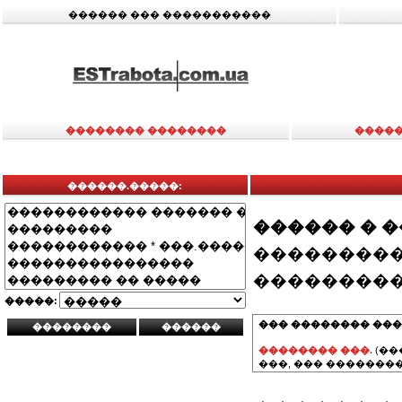
������ ��� �����������
�������� ��������
�����
������.�����:
������ � 
���������
���������
�����:
��� �������� ���
�������� ���.
(��
���, ��� ��������