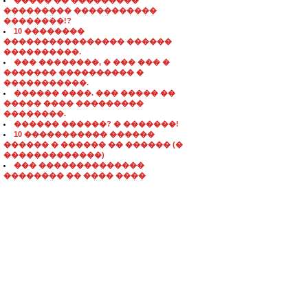
����� �� ���������
��������� �����������
��������!?
10 ��������
���������������� ������
����������.
��� ��������, � ��� ��� �
������� ���������� �
�����������.
������ ����. ��� ����� ��
����� ���� ���������
��������.
������ ������? � �������!
10 ����������� ������
������ � ������ �� ������ (�
�������������)
��� ��������������
�������� �� ���� ����