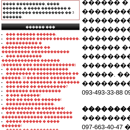
������ �
���� ���������, ����
������, � ���� �������� �
��������
��������� ���������� �� 3
������.
��������
������ ���
��������
���������������
��� ������ ������.
��������
��� ������ ����� ��������.
���������� �
������ �
������������� ��
��������� ������������
��������
��� ��������
������������ ������
��������
(������ ��� �������������)
� ����� �������������
�����. �
�������� � ����������� ��
������. 10 ������� ��������
��������
����� �� ������� � �������
��� ���� �� ���������?
093-493-33-8
������� ����������
� ��� ������!
��� �� ��� �� ������!
���������������.
��������
���������� �� �������!
��� ������ ������ �����
����������
������������� ���������
����� ������ � ����
097-663-40-
������!