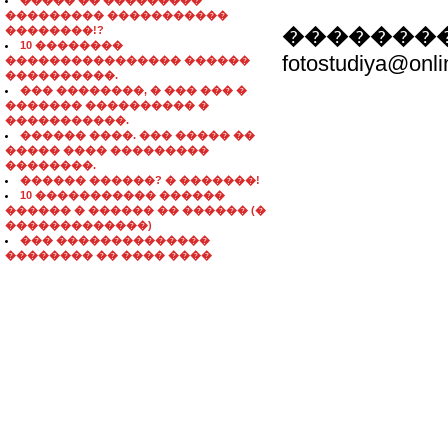
����� �� ���������
��������� �����������
��������!?
��������
10 ��������
fotostudiya@onli
���������������� ������
����������.
��� ��������, � ��� ��� �
������� ���������� �
�����������.
������ ����. ��� ����� ��
����� ���� ���������
��������.
������ ������? � �������!
10 ����������� ������
������ � ������ �� ������ (�
�������������)
��� ��������������
�������� �� ���� ����