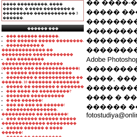
�� ����-
���� ���������, ����
������, � ���� �������� �
����� ��
��������� ���������� �� 3
������.
�������
������ ���
��������
���������������
��� ������ ������.
��������
��� ������ ����� ��������.
���������� �
�������
������������� ��
��������� ������������
Adobe Phot
��� ��������
������������ ������
��������
(������ ��� �������������)
� ����� �������������
����, ��
�������� � ����������� ��
������. 10 ������� ��������
�������
����� �� ������� � �������
��� ���� �� ���������?
���� � ��
������� ����������
� ��� ������!
��� �� ��� �� ������!
������ �
���������������.
fotostudiya@onli
���������� �� �������!
��� ������ ������ �����
������������� ���������
����� ������ � ����
������!