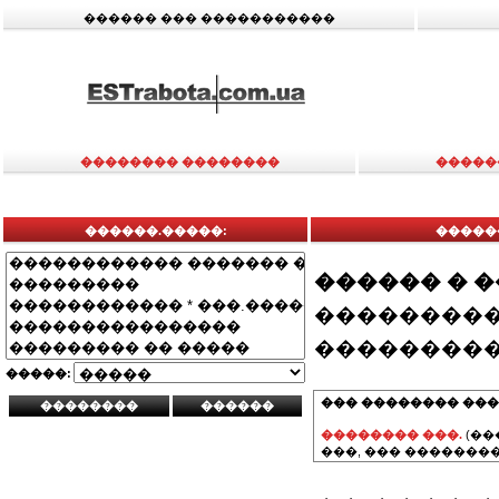
������ ��� �����������
�������� ��������
�����
������.�����:
������
������ � 
���������
���������
�����:
��� �������� ���
�������� ���.
(��
���, ��� ��������