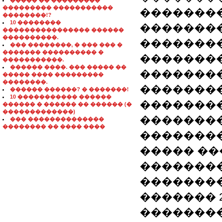
����� �� ���������
��������� �����������
��������
��������!?
10 ��������
��������
���������������� ������
����������.
�������
��� ��������, � ��� ��� �
������� ���������� �
��������
�����������.
������ ����. ��� ����� ��
��������
����� ���� ���������
��������.
��������
������ ������? � �������!
10 ����������� ������
��������
������ � ������ �� ������ (�
�������������)
��������
��� ��������������
�������� �� ���� ����
��������
����� ��
��������
��������
������� 2
�������