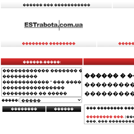
������ ��� �����������
�������� ��������
�����
������.�����:
������ � 
���������
���������
�����:
��� �������� ���
�������� ���.
(��
���, ��� ��������