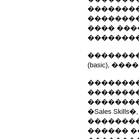
��������
��������
���� ���
���������
��������
(basic), ��
��������
���������
�������
�Sales Ski
��������
������ �