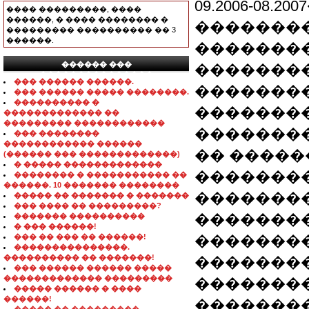
09.2006-08
���� ���������, ����
������, � ���� �������� �
��������
��������� ���������� �� 3
������.
�������
������ ���
��������
���������������
��� ������ ������.
��������
��� ������ ����� ��������.
���������� �
��������
������������� ��
��������� ������������
��������
��� ��������
������������ ������
�� �����
(������ ��� �������������)
� ����� �������������
��������
�������� � ����������� ��
������. 10 ������� ��������
�������
����� �� ������� � �������
��� ���� �� ���������?
��������
������� ����������
� ��� ������!
��� �� ��� �� ������!
��������
���������������.
���������� �� �������!
��������
��� ������ ������ �����
������������� ���������
��������
����� ������ � ����
������!
�������