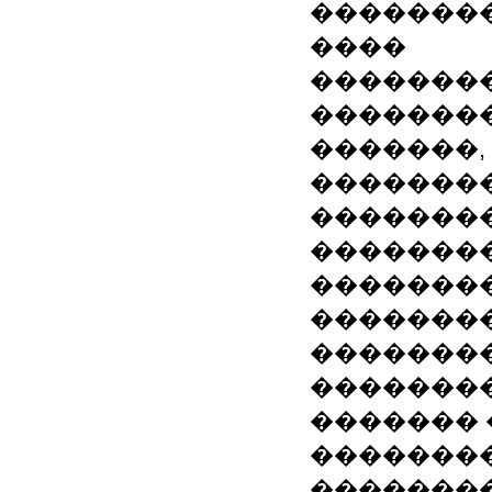
��������
����
��������
�������
�������,
��������
�������
��������
�������
��������
�������
��������
������� 
�������
�������