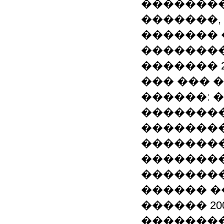
��������
�������,
������� 
��������
������� 20
��� ��� �
������: 
��������
�������
�������
��������
�������� 
������ �
������ 200
�̳������