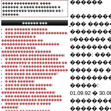
������
���� ���������, ����
������, � ���� �������� �
��������� ���������� �� 3
������.
��������
̳��� �����
������ ���
���������������
��� ������ ������.
�������
��� ������ ����� ��������.
���������� �
ѳ������ �
������������� ��
��������� ������������
����������
��� ��������
������������ ������
����: ��
(������ ��� �������������)
� ����� �������������
�������
�������� � ����������� ��
������. 10 ������� ��������
���� �� 
����� �� ������� � �������
��� ���� �� ���������?
��������
������� ����������
� ��� ������!
�����:
��� �� ��� �� ������!
���������������.
01.09.92 � 3
���������� �� �������!
��� ������ ������ �����
��������
������������� ���������
����� ������ � ����
����� ��
������!