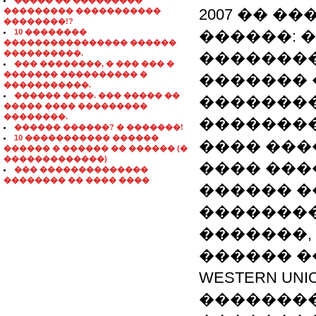
����� �� ���������
2007 �� �
��������� �����������
��������!?
10 ��������
������: 
���������������� ������
����������.
��������
��� ��������, � ��� ��� �
������� ���������� �
������� 
�����������.
������ ����. ��� ����� ��
��������
����� ���� ���������
��������.
��������
������ ������? � �������!
10 ����������� ������
���� ���
������ � ������ �� ������ (�
�������������)
���� ���
��� ��������������
�������� �� ���� ����
������ �
��������
�������,
������ �
WESTERN UN
��������