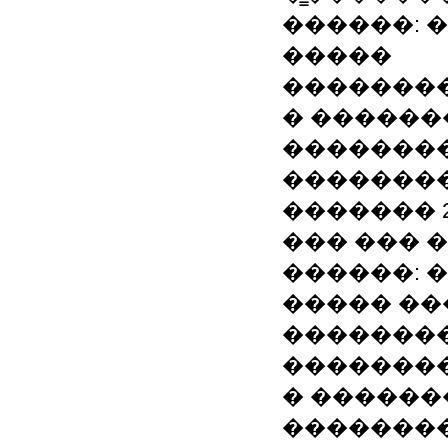
������: 
�����
��������
� ������
�������
�������
������� 20
��� ��� 
������: 
����� ��
�������
��������
� ������
�������