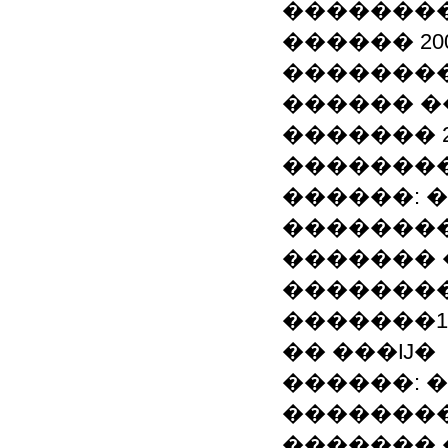
�������
������ 20
��������
������ �
������� 20
�������
������: 
��������
�������
��������
�������199
�� ���Ĳ�
������: 
��������
�������