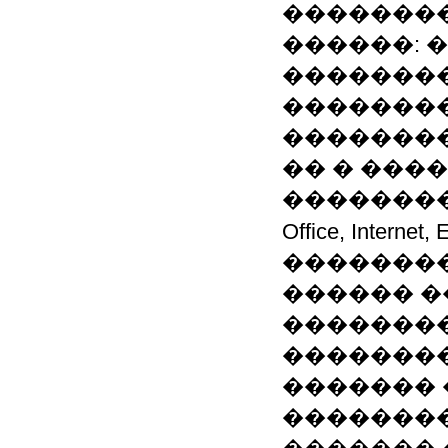
�������
������: 
��������
��������
�������
�� � ����
����������
Office, Inte
��������
������ �
��������
��������
������� 
��������