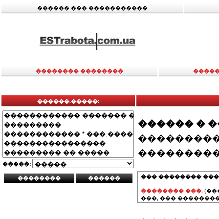
������ ��� �����������
�������� ��������
�����
������.�����:
������ � 
���������
���������
�����:
��� �������� ���
�������� ���.
(��
���, ��� ��������