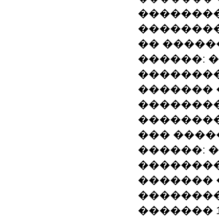
��������
�������� 1
�� �����
������: 
��������
�������
��������
�������� 1
��� ����
������: 
��������
�������
��������
������� 19