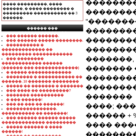
��������
���� ���������, ����
������, � ���� �������� �
�������
��������� ���������� �� 3
������.
"�������
������ ���
�������� Pre
���������������
��� ������ ������.
��������
��� ������ ����� ��������.
���������� �
��������
������������� ��
��������� ������������
�������,
��� ��������
������������ ������
������� �
(������ ��� �������������)
� ����� �������������
��������
�������� � ����������� ��
������. 10 ������� ��������
��������
����� �� ������� � �������
��� ���� �� ���������?
�������
������� ����������
� ��� ������!
��� �� ��� �� ������!
����; ���
���������������.
���������� �� �������!
������ + 
��� ������ ������ �����
������������� ���������
���� ���
����� ������ � ����
������!
�������� ���