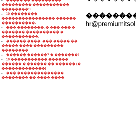
����� �� ���������
��������� �����������
��������!?
10 ��������
��������
���������������� ������
hr@premiumitsolu
����������.
��� ��������, � ��� ��� �
������� ���������� �
�����������.
������ ����. ��� ����� ��
����� ���� ���������
��������.
������ ������? � �������!
10 ����������� ������
������ � ������ �� ������ (�
�������������)
��� ��������������
�������� �� ���� ����