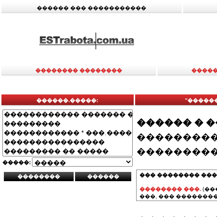
������ ��� �����������
�������� ��������
�����
������.�����:
"�����
������ � 
���������
���������
�����:
��� �������� ���
�������� ���.
(��
���, ��� ��������