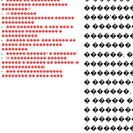
����� �� ���������
��������� �����������
��������
��������!?
10 ��������
����'���
���������������� ������
����������.
� ������
��� ��������, � ��� ��� �
������� ���������� �
��������
�����������.
������ ����. ��� ����� ��
� ������
����� ���� ���������
��������.
������, 
������ ������? � �������!
10 ����������� ������
��������
������ � ������ �� ������ (�
�������������)
��������
��� ��������������
�������� �� ���� ����
� ������
�������,
� ����� 
� ������
� ������
��������