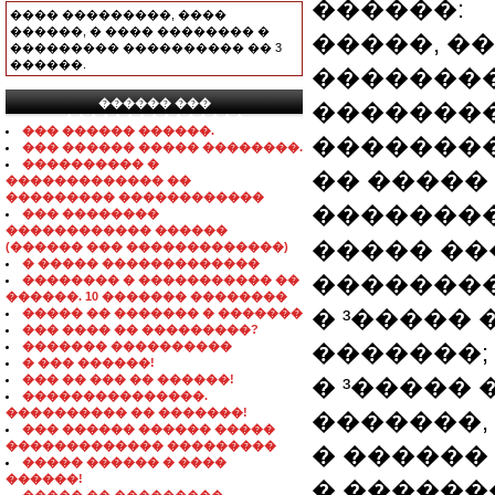
������:
���� ���������, ����
������, � ���� �������� �
�����, �
��������� ���������� �� 3
������.
�������
������ ���
�������
���������������
��� ������ ������.
��������
��� ������ ����� ��������.
���������� �
�� ����� 
������������� ��
��������� ������������
��������
��� ��������
������������ ������
����� ��
(������ ��� �������������)
� ����� �������������
��������
�������� � ����������� ��
������. 10 ������� ��������
� ³�����
����� �� ������� � �������
��� ���� �� ���������?
������� ����������
�������;
� ��� ������!
��� �� ��� �� ������!
� ³�����
���������������.
���������� �� �������!
�������,
��� ������ ������ �����
������������� ���������
� ������
����� ������ � ����
������!
� ������