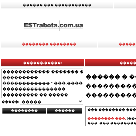
������ ��� �����������
�������� ��������
�����
������.�����:
�����
������ � 
���������
���������
�����:
��� �������� ���
�������� ���.
(��
���, ��� ��������