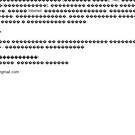
�/�����������), ��������� �������� ���
, ����� Internet. ����������������, ������
���, �������������, ���� �������� ����
T ����� � ���������� �����.
:
��� ��������� �� ������������� ������
 - ���������� ����������.
����������:
����: ������� ������
@gmail.com