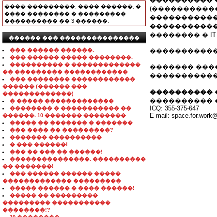
���� ���������, ���� ������, �
(����������
���� �������� � ���������
������������
���������� �� 3 ������.
�����������
�������� � I
������ ��� ���������������
��� ������ ������.
�����������
��� ������ ����� ��������.
���������� � �������������
������� ���
�� ��������� ������������
�����������
��� �������� ������������
������ (������ ���
���������� 
�������������)
���������� 
� ����� �������������
ICQ: 355-375-647
�������� � ����������� ��
E-mail: space.for.work
������. 10 ������� ��������
����� �� ������� � �������
��� ���� �� ���������?
������� ����������
� ��� ������!
��� �� ��� �� ������!
���������������. ����������
�� �������!
��� ������ ������ �����
������������� ���������
����� ������ � ���� ������!
����� �� ���������
��������� �����������
��������!?