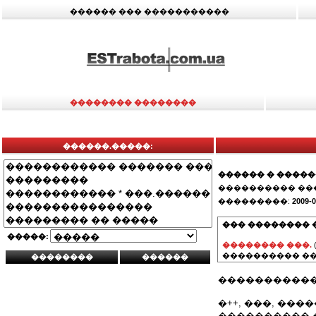
������ ��� �����������
�������� ��������
������.�����:
������ � ����
���������� ��
���������:
2009-0
��� �������� 
�����:
�������� ���.
���������� ��
�����������
�++, ���, ����
���������� �