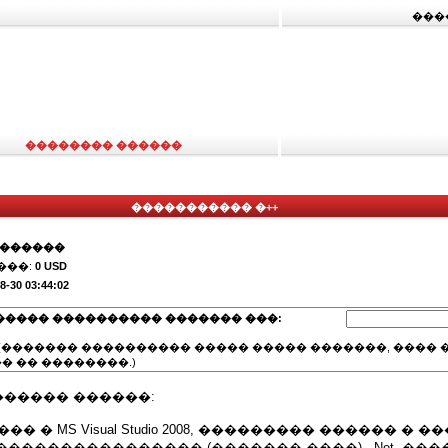
���
�������� ������
����������� �++
�������
���:
0 USD
8-30 03:44:02
����� ���������� ������� ���:
(������� ���������� ����� ����� �������, ���� �
� �� ��������.)
����� ������:
��� � MS Visual Studio 2008, ��������� ������ � 
��������������� (������� ����), .Net, ��