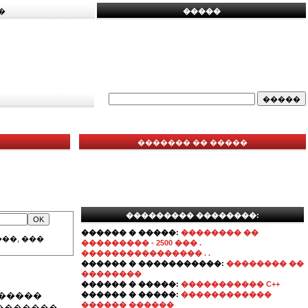
�
�����
������� �� �����
��������� ��������:
������ � �����:
�������� ��
��, ���
��������� - 2500 ��� .
���������������� . .
������ � �����������:
�������� ��
��������
������ � �����:
����������� C++
�������
������ � �����:
������������
������ ������
��������