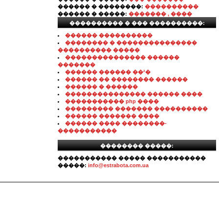
������ � ��������:
����������
������ � �����:
������� , ����
���������� � ��� ����������:
������ ����������
�������� � ���������������
���������� �����
��������������� ������
�������
������ ������ ��²�
������ �� �������� ������
������ � ������
��������������� ������ ����
����������� php ����
��������� ������� ����������
������ ������� ����
������ ���� ��������-
�����������
�������� �����:
����������� ����� �����������
�����:
info@estrabota.com.ua