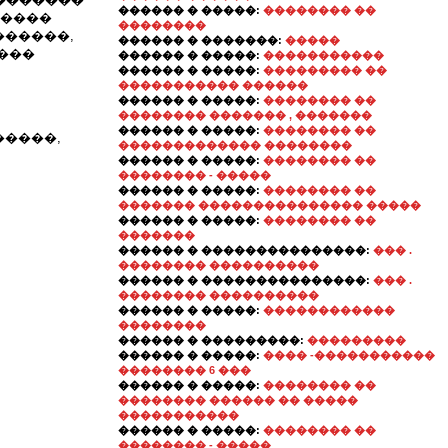
������ � �����:
�������� ��
�����
��������
������,
������ � �������:
�����
���
������ � �����:
�����������
������ � �����:
��������� ��
����������� ������
������ � �����:
�������� ��
�������� ������� , �������
������ � �����:
�������� ��
�����,
������������� ��������
������ � �����:
�������� ��
�������� - �����
������ � �����:
�������� ��
������� ��������������� �����
������ � �����:
�������� ��
�������
������ � ���������������:
��� .
�������� ����������
������ � ���������������:
��� .
�������� ����������
������ � �����:
������������
��������
������ � ���������:
���������
������ � �����:
���� -�����������
�������� 6 ���
������ � �����:
�������� ��
�������� ������ �� �����
�����������
������ � �����:
�������� ��
�������� - �����