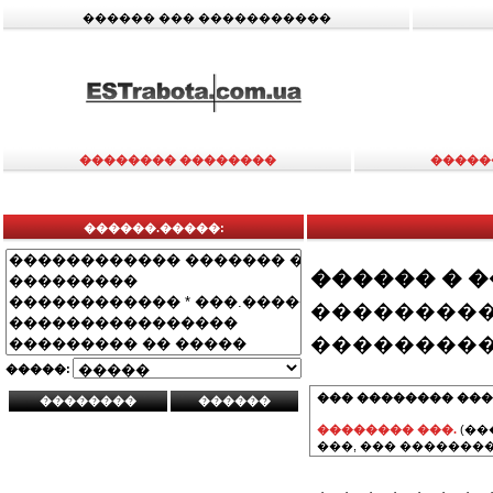
������ ��� �����������
�������� ��������
�����
������.�����:
������ � 
���������
���������
�����:
��� �������� ���
�������� ���.
(��
���, ��� ��������