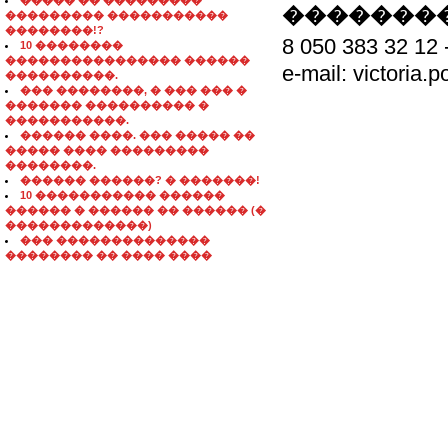
����� �� ���������
��������
��������� �����������
��������!?
8 050 383 32
10 ��������
���������������� ������
e-mail: victoria
����������.
��� ��������, � ��� ��� �
������� ���������� �
�����������.
������ ����. ��� ����� ��
����� ���� ���������
��������.
������ ������? � �������!
10 ����������� ������
������ � ������ �� ������ (�
�������������)
��� ��������������
�������� �� ���� ����