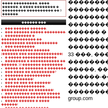
��������
���� ���������, ����
������, � ���� �������� �
�������
��������� ���������� �� 3
������.
�������
������ ���
��������
���������������
��� ������ ������.
������ �
��� ������ ����� ��������.
���������� �
��������
������������� ��
��������� ������������
���������
��� ��������
������������ ������
33 ���, �
(������ ��� �������������)
� ����� �������������
�������
�������� � ����������� ��
������. 10 ������� ��������
�����, ��
����� �� ������� � �������
��� ���� �� ���������?
������-�
������� ����������
� ��� ������!
��� �� ��� �� ������!
��������
���������������.
���������� �� �������!
���������� ��
��� ������ ������ �����
group.com
������������� ���������
����� ������ � ����
������!