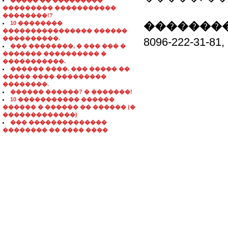
����� �� ���������
��������� �����������
��������!?
10 ��������
��������
���������������� ������
����������.
8096-222-3
��� ��������, � ��� ��� �
������� ���������� �
�����������.
������ ����. ��� ����� ��
����� ���� ���������
��������.
������ ������? � �������!
10 ����������� ������
������ � ������ �� ������ (�
�������������)
��� ��������������
�������� �� ���� ����