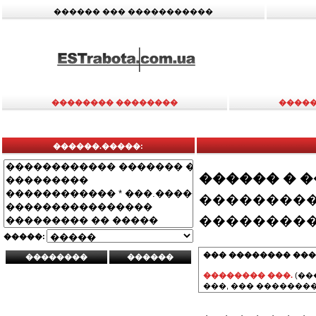
������ ��� �����������
�������� ��������
�����
������.�����:
������ � 
���������
���������
�����:
��� �������� ���
�������� ���.
(��
���, ��� ��������