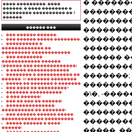
� ������
���� ���������, ����
������, � ���� �������� �
��������
��������� ���������� �� 3
������.
��������
������ ���
��������
���������������
��� ������ ������.
��������
��� ������ ����� ��������.
���������� �
�������
������������� ��
��������� ������������
������ �
��� ��������
������������ ������
�������
(������ ��� �������������)
� ����� �������������
�������;
�������� � ����������� ��
������. 10 ������� ��������
�������
����� �� ������� � �������
��� ���� �� ���������?
�\�, -���
������� ����������
� ��� ������!
��� �� ��� �� ������!
��������
���������������.
���������� �� �������!
��������
��� ������ ������ �����
������������� ���������
���������
����� ������ � ����
������!
�����. ���. 