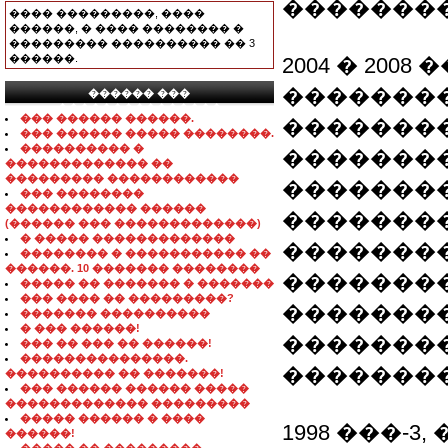
��������
���� ���������, ����
������, � ���� �������� �
��������� ���������� �� 3
������.
2004 � 20
�������
������ ���
���������������
��� ������ ������.
�������
��� ������ ����� ��������.
���������� �
��������
������������� ��
��������� ������������
�������
��� ��������
������������ ������
��������
(������ ��� �������������)
� ����� �������������
��������
�������� � ����������� ��
������. 10 ������� ��������
��������
����� �� ������� � �������
��� ���� �� ���������?
�������
������� ����������
� ��� ������!
��������
��� �� ��� �� ������!
���������������.
�������
���������� �� �������!
��� ������ ������ �����
������������� ���������
����� ������ � ����
1998 ���-
������!