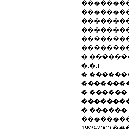
�������
�������
��������
��������
�������
�������
� ���������
�.�.)
� ������
�������
� ������
��������
� ������ 
��������
1998-2000