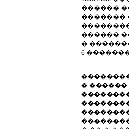
������ �
������� 
��������
������ �
� ������
6 �������
��������
� ������
��������
��������
��������
��������