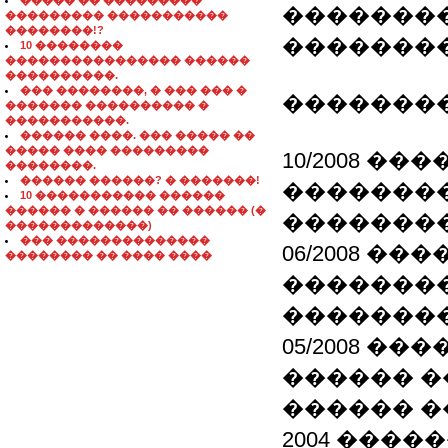
����� �� ���������
��������
��������� �����������
��������!?
��������
10 ��������
���������������� ������
����������.
��� ��������, � ��� ��� �
��������
������� ���������� �
�����������.
������ ����. ��� ����� ��
����� ���� ���������
10/2008 �
��������.
������ ������? � �������!
���������
10 ����������� ������
������ � ������ �� ������ (�
�������
�������������)
��� ��������������
06/2008 �
�������� �� ���� ����
��������
�������
05/2008 �
������ �
������ 
2004 ���