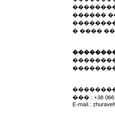
��������
������ �
�������
� ���� ���
��������
�������
�������
���������
���.: +38 06
E-mail.: zhurave