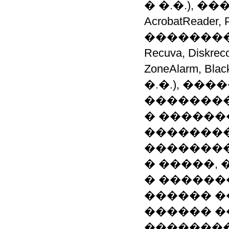
� �.�.), ����(
AcrobatReader, 
���������
Recuva, Disk
ZoneAlarm, Black
�.�.), ��
����������
� ������
��������
��������
� �����, 
� ������
������ �
������ �
�������