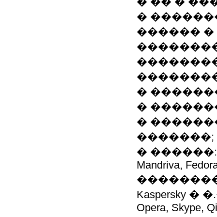
� �� � �
� ������
������ �
��������
��������
�������
� �����
� �������
� ������
�������;
� ������: �� 
Mandriva, Fedora
����������( Av
Kaspersky � �
Opera, Skype, Qi