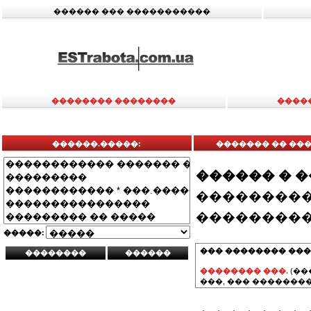
������ ��� �����������
�������� ��������
����
������.�����:
������� �� ��
������ � 
���������
���������
�����:
��� �������� ���
�������� ���.
(��
���, ��� ��������