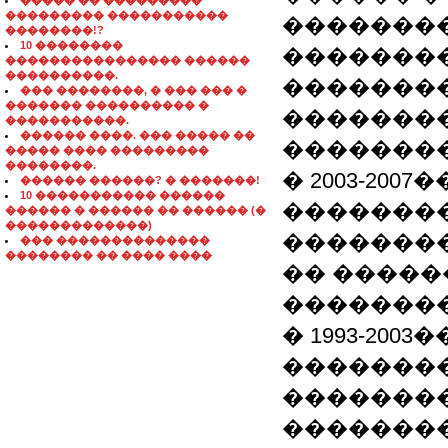
����� �� ���������
��������� �����������
�������
��������!?
10 ��������
�������
���������������� ������
����������.
�������
��� ��������, � ��� ��� �
������� ���������� �
�������
�����������.
������ ����. ��� ����� ��
�������
����� ���� ���������
��������.
� 2003-200
������ ������? � �������!
10 ����������� ������
�������
������ � ������ �� ������ (�
�������������)
��������
��� ��������������
�������� �� ���� ����
�� ����
�������
� 1993-2003
��������
��������
��������