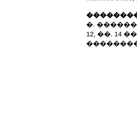
��������
�. �����
12, ��. 14 �
����������