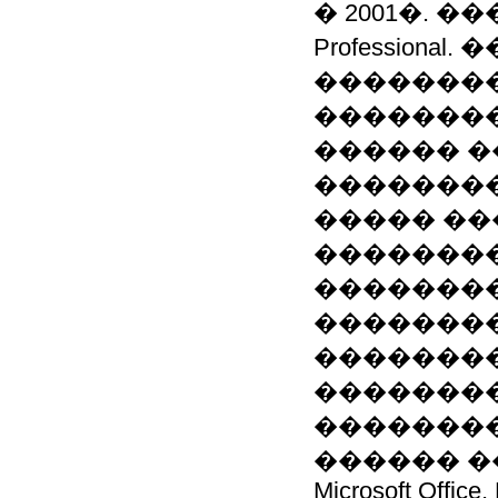
� 2001�. 
Profession
��������
�������
������ �
��������
����� ���
�������
�������
�������
��������
��������
��������
������ ��
Microsoft Office