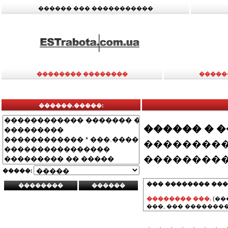
������ ��� �����������
�������� ��������
�����
������.�����:
������ � 
���������
���������
�����:
��� �������� ���
�������� ���.
(��
���, ��� ��������