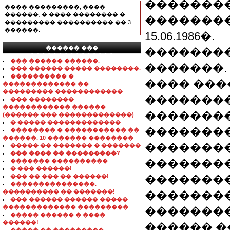
��������
���� ���������, ����
������, � ���� �������� �
��������
��������� ���������� �� 3
������.
15.06.1986�.
������ ���
��������
���������������
��� ������ ������.
�������.
��� ������ ����� ��������.
���������� �
���� ���
������������� ��
��������� ������������
��������
��� ��������
������������ ������
��������
(������ ��� �������������)
� ����� �������������
��������
�������� � ����������� ��
������. 10 ������� ��������
��������
����� �� ������� � �������
��� ���� �� ���������?
��������
������� ����������
� ��� ������!
��� �� ��� �� ������!
����������
���������������.
���������� �� �������!
�������
��� ������ ������ �����
������������� ���������
�������
����� ������ � ����
������!
������ �