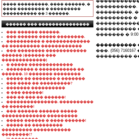
�����������
���� ���������, ���� ������, �
����������.
���� �������� � ���������
���������, 
���������� �� 3 ������.
��������� �
�����������
������ ��� ���������������
���������� �� ��
��� ������ ������.
������� � 9:00 
��� ������ ����� ��������.
���������� � �������������
���������� 
�� ��������� ������������
���. (056) 7160167 
��� �������� ������������
������ (������ ���
��������� �
�������������)
� ����� �������������
�������� � ����������� ��
������. 10 ������� ��������
����� �� ������� � �������
��� ���� �� ���������?
������� ����������
� ��� ������!
��� �� ��� �� ������!
���������������. ����������
�� �������!
��� ������ ������ �����
������������� ���������
����� ������ � ���� ������!
����� �� ���������
��������� �����������
��������!?