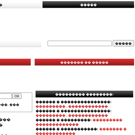
�
�����
������� �� �����
��������� ��������:
������ � ���������������:
��, ���
��������� , ������������
������ � ���������������:
��������� , ������������
���
������ � ���������:
���������
�.
�������������
������ � �����������:
������� �
������������