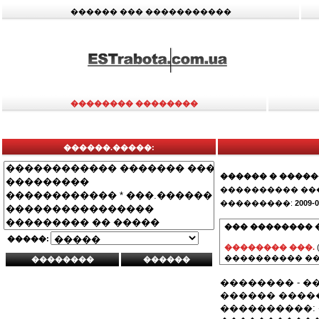
������ ��� �����������
�������� ��������
������.�����:
������ � ����
���������� ��
���������:
2009-0
��� �������� 
�����:
�������� ���.
���������� ��
�������� - 
������ ����
����������: