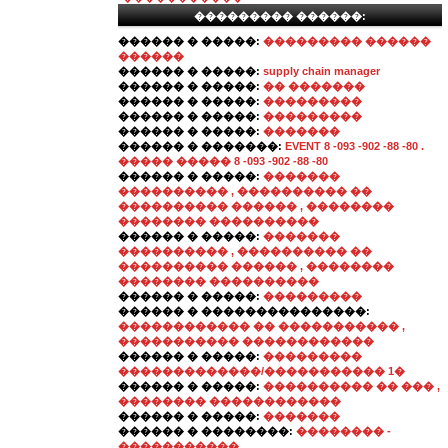
��������� ������:
������ � �����:
��������� ������
������
������ � �����:
supply chain manager
������ � �����:
�� �������
������ � �����:
���������
������ � �����:
���������
������ � �����:
�������
������ � �������:
EVENT 8 -093 -902 -88 -80 .
����� ����� 8 -093 -902 -88 -80
������ � �����:
�������
���������� , ���������� ��
���������� ������ , ��������
�������� ����������
������ � �����:
�������
���������� , ���������� ��
���������� ������ , ��������
�������� ����������
������ � �����:
���������
������ � ���������������:
������������ �� ����������� ,
����������� ������������
������ � �����:
���������
�������������/����������� 1�
������ � �����:
���������� �� ��� ,
�������� ������������
������ � �����:
�������
������ � ��������:
�������� -
�����������