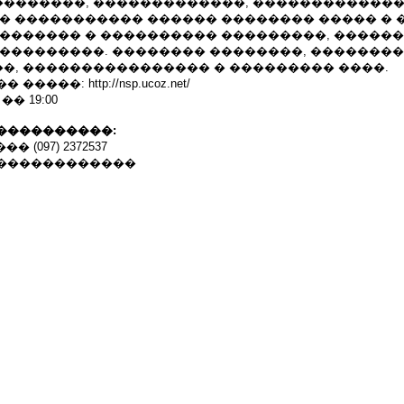
�������, �������������, �������������
 � ����������� ������ �������� ����� � 
�������� � ���������� ���������, ������
 ���������. �������� ��������, �������
�, ���������������� � ��������� ����.
���: http://nsp.ucoz.net/
�� 19:00
����������:
��� (097) 2372537
������������