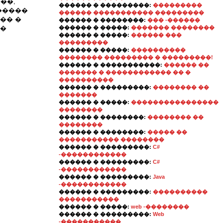
��,
������ � ���������:
���������
�����
������ ����������� ���������
�� �
������ � ��������:
��� -������
��
������ � �����:
������� ��������
������ � �����:
������ ���
���������
������ � �����:
����������
�������� ��������� � ���������!
������ � �����������:
������ ��
������� � ������������ �� �
����������
������ � ���������:
�������� ��
�������
������ � �����:
����������������
��������
������ � ��������:
�������� ��
��������
������ � ��������:
����� ��
����������� ��������
������ � ���������:
C#
-������������
������ � ���������:
C#
-������������
������ � ���������:
Java
-������������
������ � ���������:
����������
�����������
������ � �����:
web -��������
������ � ���������:
Web
-�����������