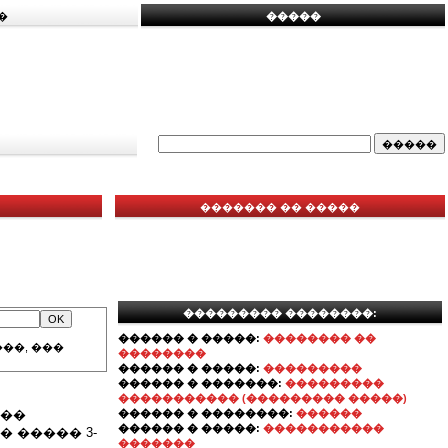
�
�����
������� �� �����
��������� ��������:
������ � �����:
�������� ��
��, ���
��������
������ � �����:
���������
������ � �������:
���������
����������� (��������� �����)
���
������ � ��������:
������
������ � �����:
�����������
 ����� 3-
�������