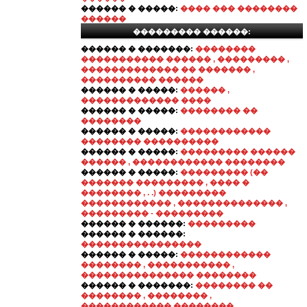
������ � �����:
���� ��� ��������
������
��������� ������:
������ � �������:
��������
����������� ������ , ��������� ,
������������� �� ������� ,
���������� ������
������ � �����:
������ ,
������������� ����
������ � �����:
�������� ��
��������
������ � �����:
������������
�������� ����������
������ � �����:
��������� ������
������ , ������������ ��������
������ � �����:
��������� (��
������� ��������� , ���� �
�������� , . .) ���������
������������ , �������������� ,
��������� - ���������
������ � ������:
���������
������ � ������:
����������������
������ � �����:
������������
�������� , ����������� ,
��������������� ��������
������ � �������:
�������� ��
�������� , �������� ,
������������ �������� .