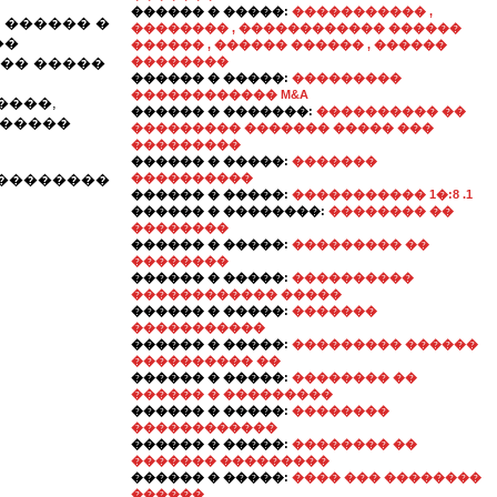
������ � �����:
����������� ,
 ������ �
�������� , ������������ ������
��
������ , ������ ������ , ������
��� �����
��������
������ � �����:
���������
������������ M&A
����,
������ � �������:
���������� ��
������
��������� ������� ����� ���
���������
������ � �����:
�������
���������
����������
������ � �����:
����������� 1�:8 .1
������ � ��������:
�������� ��
��������
������ � �����:
��������� ��
��������
������ � �����:
����������
������������ �����
������ � �����:
�������
�����������
������ � �����:
��������� ������
���������� ��
������ � �����:
�������� ��
������ � ���������
������ � �����:
��������
������������
������ � �����:
�������� ��
������� ���������
������ � �����:
���� ��� ��������
������