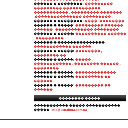
������ � ��������:
���������
��������� ������������
����������� , ��������� �������
,��������������� ��������� .
������ � ��������:
���� -��������
������ � �����:
��������� ������
������ , ������������ ��������
������ � �����:
���������� ������
, ���������
������ � ���������������:
������������ ������
������ � �����:
�������� ,
�������� ��
������ � �����:
����� ,
������������ , �������� ������ ,
��������
������ � �����:
�������������
������ � �����:
��������� ��
������
������ � �����:
��������� ��
������
�������� �����:
����������� ����� �����������
�����:
info@estrabota.com.ua