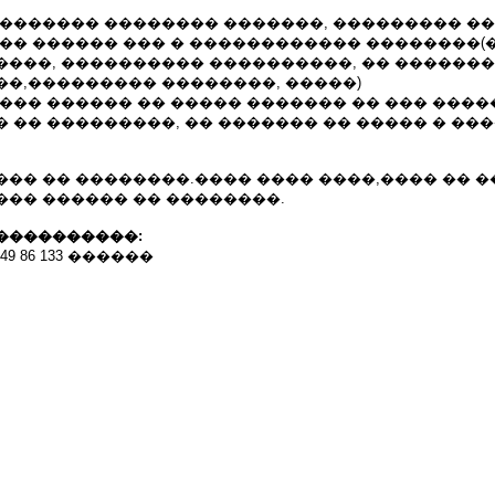
�������� �������� �������, ��������� ��
��� ������ ��� � ������������ ��������(
����, ���������� ����������, �� ������
��,��������� ��������, �����)
��� ������ �� ����� ������� �� ��� ����
 �� ���������, �� ������� �� ����� � ��
��� �� ��������.���� ���� ����,���� �� 
��� ������ �� ��������.
����������:
49 86 133 ������