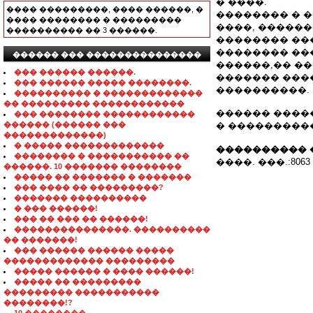
� ����.
���� ���������, ���� ������, �
�������� � 
���� �������� � ���������
����, �����
���������� �� 3 ������.
�������� ��
�������� ��
������ ��� ���������������
������,�� ��
��� ������ ������.
������� ����
��� ������ ����� ��������.
����������.
���������� � �������������
�� ��������� ������������
������ ����
��� �������� ������������
������ (������ ���
� ���������
�������������)
� ����� �������������
���������� 
�������� � ����������� ��
����. ���.:8063 
������. 10 ������� ��������
����� �� ������� � �������
��� ���� �� ���������?
������� ����������
� ��� ������!
��� �� ��� �� ������!
���������������. ����������
�� �������!
��� ������ ������ �����
������������� ���������
����� ������ � ���� ������!
����� �� ���������
��������� �����������
��������!?