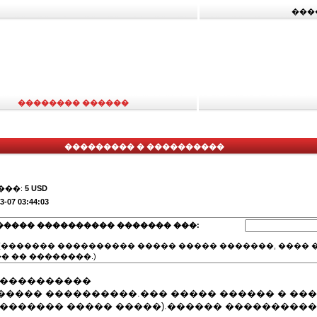
���
�������� ������
��������� � ����������
���:
5 USD
3-07 03:44:03
����� ���������� ������� ���:
(������� ���������� ����� ����� �������, ���� �
� �� ��������.)
 ����������
����� ����������.��� ����� ������ � ��
������� ����� �����).������ �����������