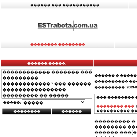
������ ��� �����������
�������� ��������
������.�����:
������ � �����
���������� ��
���������:
2009-0
��� �������� 
�����:
�������� ���.
���������� ��
��������� �
�������� ��
������ ���(�