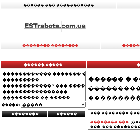
������ ��� �����������
�������� ��������
�����
������.�����:
������ � 
���������
���������
�����:
��� �������� ���
�������� ���.
(��
���, ��� ��������