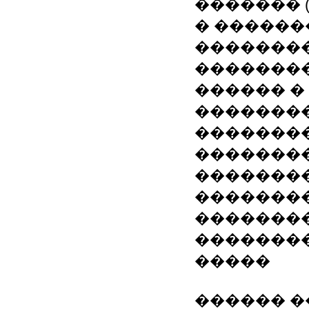
������� 
� ������
��������
�������
������ �
�������
�������
�������
��������
�������
�������� 
�������
�����
������ ��