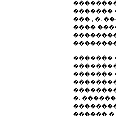
�������
������� �
���., �. 
���� ����
��������
�������
������� 
�������
�������
�������
��������
�. �����
��������
������ �