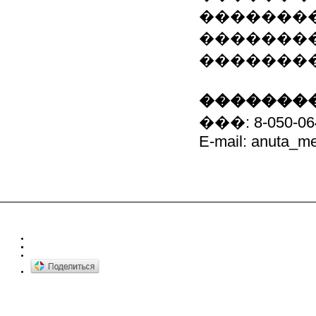
�������
�������
��������
��������
���: 8-050-06
E-mail: anuta_m