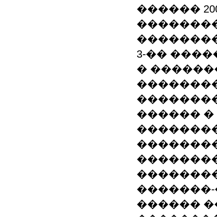
������ 20
��������
�������
3-�� ���
� ������
��������
�������
������ �
�������
�������
�������
��������
�������
������ ��