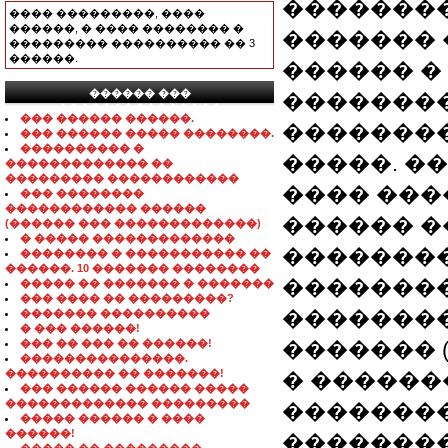
�������
���� ���������, ����
������, � ���� �������� �
������� 
��������� ���������� �� 3
������.
������ �
������ ���
��������
���������������
��� ������ ������.
�������
��� ������ ����� ��������.
���������� �
�����. �
������������� ��
��������� ������������
���� ���
��� ��������
������������ ������
������ ��
(������ ��� �������������)
� ����� �������������
�������� 
�������� � ����������� ��
������. 10 ������� ��������
��������
����� �� ������� � �������
��� ���� �� ���������?
��������
������� ����������
� ��� ������!
��� �� ��� �� ������!
������� 
���������������.
���������� �� �������!
� ������
��� ������ ������ �����
������������� ���������
��������
����� ������ � ����
������!
�������