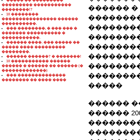
����� �� ���������
��������� �����������
������ �
��������!?
10 ��������
�������
���������������� ������
����������.
�������
��� ��������, � ��� ��� �
������� ���������� �
�������
�����������.
������ ����. ��� ����� ��
��������
����� ���� ���������
��������.
�������
������ ������? � �������!
10 ����������� ������
�������� 
������ � ������ �� ������ (�
�������������)
�������
��� ��������������
�������� �� ���� ����
�����
������ ��
������ 20
��������
��������