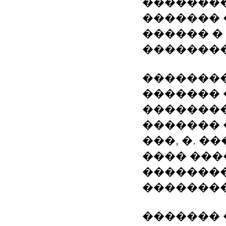
�������
������� 
������ �
�������
�������
������� 
�������
������� �
���, �. �
���� ����
��������
�������
������� 