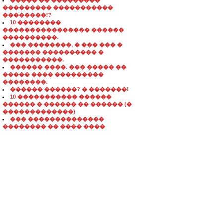
����� �� ���������
��������� �����������
��������!?
10 ��������
���������������� ������
����������.
��� ��������, � ��� ��� �
������� ���������� �
�����������.
������ ����. ��� ����� ��
����� ���� ���������
��������.
������ ������? � �������!
10 ����������� ������
������ � ������ �� ������ (�
�������������)
��� ��������������
�������� �� ���� ����