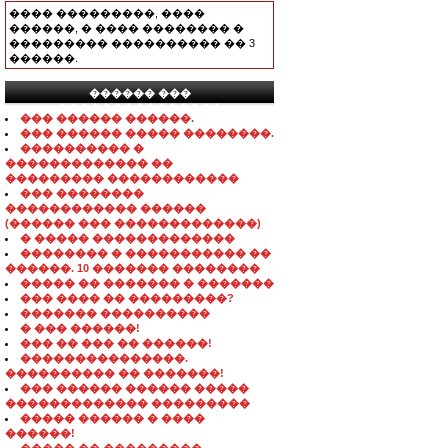
���� ���������, ����
������, � ���� �������� �
��������� ���������� �� 3
������.
������ ���
���������������
��� ������ ������.
��� ������ ����� ��������.
���������� �
������������� ��
��������� ������������
��� ��������
������������ ������
(������ ��� �������������)
� ����� �������������
�������� � ����������� ��
������. 10 ������� ��������
����� �� ������� � �������
��� ���� �� ���������?
������� ����������
� ��� ������!
��� �� ��� �� ������!
���������������.
���������� �� �������!
��� ������ ������ �����
������������� ���������
����� ������ � ����
������!