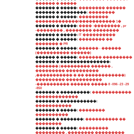
������ � �����
������ � �����:
�������� ������
������ � ��������:
��������
������ � �����:
���������
�������������/����������� 1�
������ � �����:
���� -�������� , pr
-�������� , �������� ��������
������ � �����:
IT ����������
������ � �����:
�������� ��
������� � PR
������ � �����:
������ - ������
(���������� ������)
������ � �����:
������� ���������
������ � ���������������:
������� (��������� ������ ,
��������� ����������
,����������� � �� ������������)
��������� �����������
-���������� ������ ����� 8 -096 -23 -29
-850
������ � ���������:
������������
�������������
������ � �����������:
�����������
������ � �����:
��������
����������
������ � �������:
���������� ��
��������
������ � �����:
���������
��������� , �������� ���������