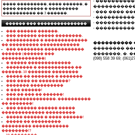
- ���������
���� ���������, ���� ������, �
�����������
���� �������� � ���������
- ��� ���� �
���������� �� 3 ������.
- ����������
- ����������
������ ��� ���������������
- ���������
��� ������ ������.
��� ������ ����� ��������.
���������� � �������������
���������� 
�� ��������� ������������
�������� ���
��� �������� ������������
�������, �. 
������ (������ ���
(098) 558 39 69; (061)2
�������������)
� ����� �������������
�������� � ����������� ��
������. 10 ������� ��������
����� �� ������� � �������
��� ���� �� ���������?
������� ����������
� ��� ������!
��� �� ��� �� ������!
���������������. ����������
�� �������!
��� ������ ������ �����
������������� ���������
����� ������ � ���� ������!
����� �� ���������
��������� �����������
��������!?