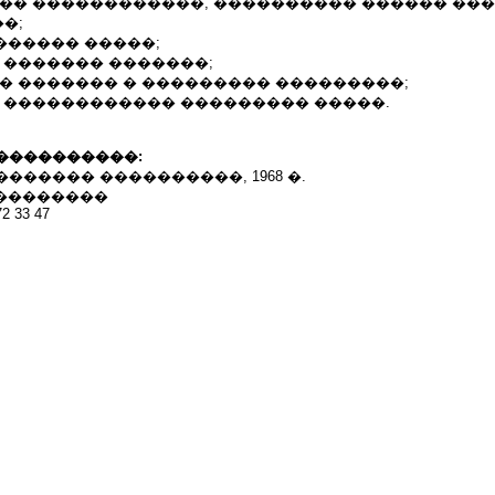
��� ������������, ���������� ������ ��
�;
������� �����;
 ������� �������;
� ������� � ��������� ���������;
� ������������ ��������� �����.
����������:
������ ����������, 1968 �.
���������
72 33 47