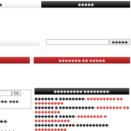
�
�����
������� �� �����
��������� ��������:
������ � ��������:
��������� ��
��, ���
���������
������ � �����������:
�������� ��
��������
������ � �����:
�������� �
��.
�����������
������ � �����-����������:
����������