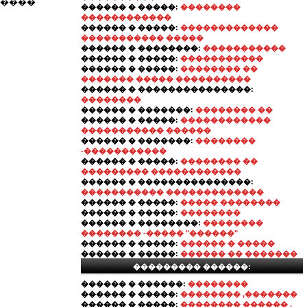
�����
������ � �����:
��������
������������
������ � �����:
�������������
����������� �����
������ � ��������:
�����������
������ � �����:
�����������
������ � �����:
�������� ��
������� ����� ����������
������ � ���������������:
��������
������ � �������:
�������� ��
������ � �����:
������������
����������� ������
������ � �������:
��������
-�����������
������ � �����:
�������� ��
��������� ������������
������ � ���������������:
����������� �������������
������ � �����:
����� ��������
������ � �����:
��������
������ � ��������:
��������
�������� -����� "������"
������ � �����:
������ � �����
������ � �����:
������ �� �������
��������� ������:
������ � ������:
��������
������ � �����:
�������� ,�������
������ � �����:
�������� ������ ,