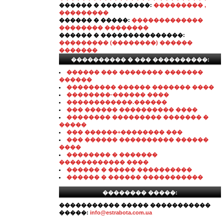
������ � ���������:
��������� ,
���������
������ � �����:
�������������
�������� ��������
������ � ���������������:
��������� (��������) ������
�������
���������� � ��� ����������:
������ ��� �������� �������
������
��������� ������ ������� ����
��������-������ ����
������������.������
��� ������ ���������� ����
�������� ��������� ������� �
�����
��� ������+�������� ���
��� ������ ���������� ������
����
�������� � �������
������������ ����
������ � ����� ����������
������ � ������ �����������
�������� �����:
����������� ����� �����������
�����:
info@estrabota.com.ua