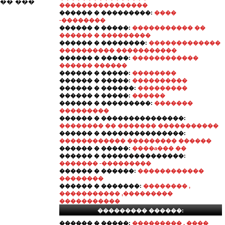
�� ���
����������������
������ � ���������:
����
-��������
������ � �����:
����������� ��
������ � ���������
������ � ��������:
�������������
���������� �����������
������ � �����:
������������
������ ������
������ � �����:
��������
������ � �����:
����������
������ � ������:
���������
������ � �����:
������
������ � ���������:
�������
���������
������ � ���������������:
�������� �� ������� �����������
������ � ���������������:
������������ ��������� ������
������ � �����:
����a��� ��
������ � ���������������:
������� -���������
������ � ������:
������������
��������
������ � �������:
�������� ,
����������� ,���������
�����������
��������� ������:
������ � �����:
��������� , ����