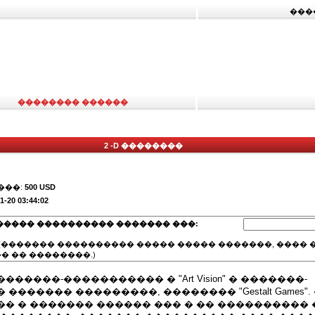
���
�������� ������
2 -D ��������
���:
500 USD
1-20 03:44:02
����� ���������� ������� ���:
(������� ���������� ����� ����� �������, ���� �
� �� ��������.)
�����-����������� � "Art Vision" � �������-
������� ���������, �������� "Gestalt Games"
� � ������� ������ ��� � �� ����������