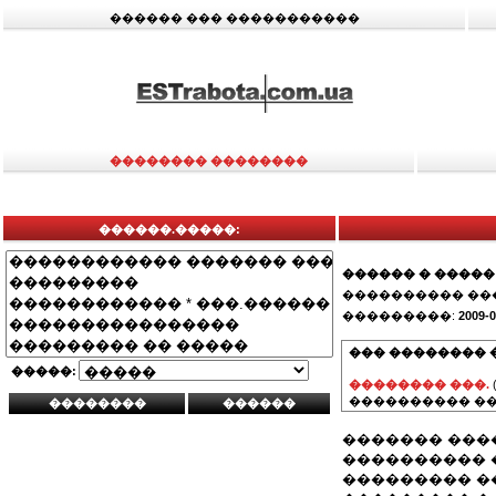
������ ��� �����������
�������� ��������
������.�����:
������ � �����
���������� ��
���������:
2009-0
��� �������� 
�����:
�������� ���.
���������� ��
������� �����
���������� � 
��������� ��