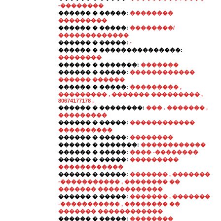
-��������
������ � �����:
��������
���������
������ � �����:
��������/
�������������
������ � �����:
-
������ � ���������������:
��������
������ � �������:
�������
������ � �����:
������������
������ ������
������ � �����:
��������� ,
��������� , ������� ��������� ,
80674177178 ,
������ � ��������:
��� . ������� ,
���������
������ � �����:
������������
����������
������ � �����:
��������
������ � �������:
������������
������ � �����:
���� -��������
������ � �����:
���������
������������
������ � �����:
������� , �������
-����������� , �������� ��
������� ������������
������ � �����:
������� , �������
-����������� , �������� ��
������� ������������
������ � �����:
��������