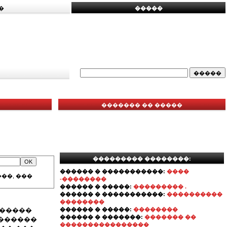
�
�����
������� �� �����
��������� ��������:
������ � �����������:
����
��, ���
-��������
������ � �����:
��������� .
������ � �����������:
����������
��������
. �����
������ � �����:
��������
������ � �������:
������� ��
 ������
����������������