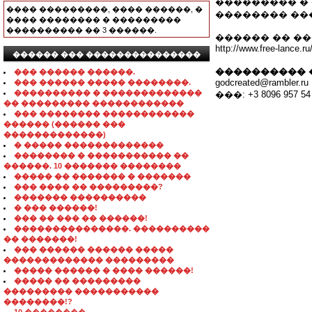
��������� �
���� ���������, ���� ������, �
�������� ��
���� �������� � ���������
���������� �� 3 ������.
������ �� �
http://www.free-lance.ru
������ ��� ���������������
���������� 
��� ������ ������.
godcreated@rambler.ru
��� ������ ����� ��������.
���������� � �������������
���: +3 8096 957 54
�� ��������� ������������
��� �������� ������������
������ (������ ���
�������������)
� ����� �������������
�������� � ����������� ��
������. 10 ������� ��������
����� �� ������� � �������
��� ���� �� ���������?
������� ����������
� ��� ������!
��� �� ��� �� ������!
���������������. ����������
�� �������!
��� ������ ������ �����
������������� ���������
����� ������ � ���� ������!
����� �� ���������
��������� �����������
��������!?