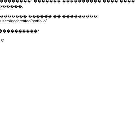
 ��������. ������� ���������� ���� ����
������.
�������� ������ �� ���������:
/users/godcreated/portfolio/
����������:
 31