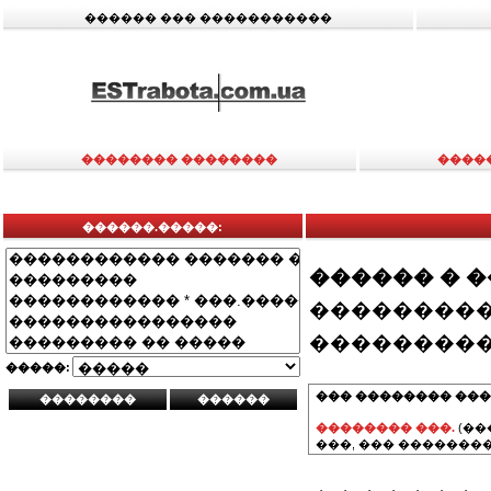
������ ��� �����������
�������� ��������
����
������.�����:
������ � 
���������
���������
�����:
��� �������� ���
�������� ���.
(��
���, ��� ��������