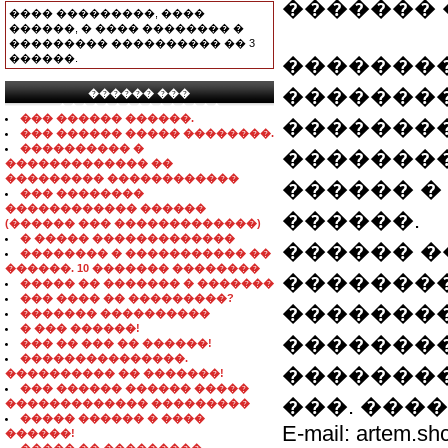
������� 
���� ���������, ����
������, � ���� �������� �
��������� ���������� �� 3
������.
��������
��������
������ ���
���������������
��� ������ ������.
��������
��� ������ ����� ��������.
���������� �
�������
������������� ��
��������� ������������
������ �
��� ��������
������������ ������
������.
(������ ��� �������������)
� ����� �������������
������ �
�������� � ����������� ��
������. 10 ������� ��������
�������
����� �� ������� � �������
��� ���� �� ���������?
��������
������� ����������
� ��� ������!
�������
��� �� ��� �� ������!
���������������.
�������
���������� �� �������!
��� ������ ������ �����
���. �������
������������� ���������
����� ������ � ����
E-mail: artem.s
������!