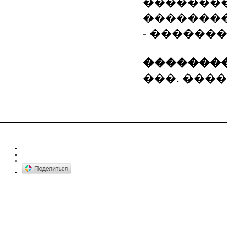
����������
��������
- �������
��������
���. �������