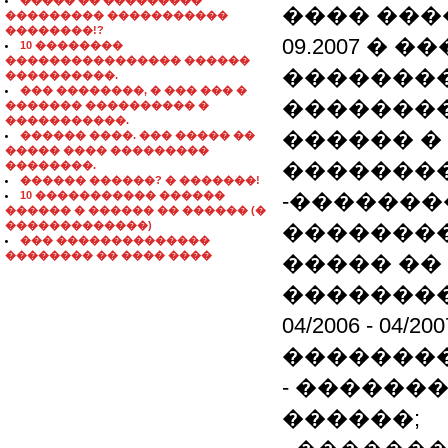
����� �� ���������
���� ���
��������� �����������
��������!?
09.2007 � �
10 ��������
���������������� ������
�������
����������.
��� ��������, � ��� ��� �
�������
������� ���������� �
�����������.
������ �
������ ����. ��� ����� ��
����� ���� ���������
�������
��������.
������ ������? � �������!
10 ����������� ������
-������
������ � ������ �� ������ (�
�������������)
�������
��� ��������������
�������� �� ���� ����
����� ��
��������
04/2006 - 04
�������
- ������
������;