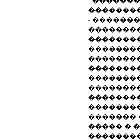
- ������
��������
- ������
��������
�������
��������/2
�������
�������
�������
��������
�������
�������
������� 
����� � 
��������