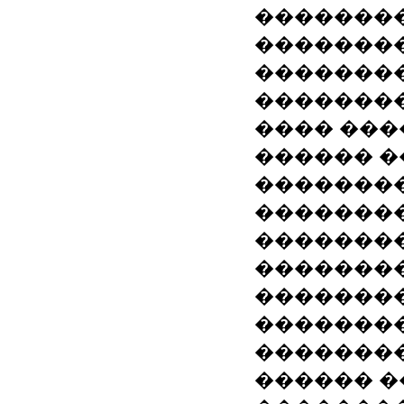
��������
��������
�������
�������
���� �����
������ �
�������
�������
�������
�������
��������
��������
��������
������ �