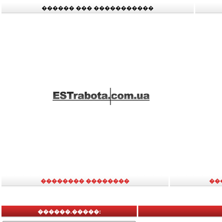
������ ��� �����������
�������� ��������
��
������.�����: