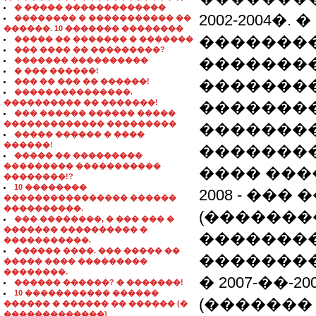
� ����� �������������
2002-2004
�������� � ����������� ��
������. 10 ������� ��������
�������
����� �� ������� � �������
��� ���� �� ���������?
��������
������� ����������
� ��� ������!
��� �� ��� �� ������!
��������
���������������.
���������� �� �������!
�������
��� ������ ������ �����
������������� ���������
��������
����� ������ � ����
������!
��������
����� �� ���������
��������� �����������
���� ���
��������!?
10 ��������
2008 - ��
���������������� ������
����������.
(�������
��� ��������, � ��� ��� �
������� ���������� �
��������
�����������.
������ ����. ��� ����� ��
�������
����� ���� ���������
��������.
� 2007-��
������ ������? � �������!
10 ����������� ������
(�������
������ � ������ �� ������ (�
�������������)