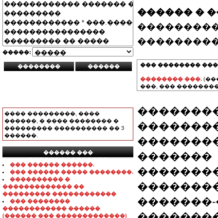
������ � 
���������
���������
�����:
��� �������� ���
�������� ���.
(��
���, ��� ��������
����������
���� ���������, ����
������, � ���� �������� �
�������
��������� ���������� �� 3
������.
�������
������ ���
�������
���������������
��� ������ ������.
��������
��� ������ ����� ��������.
���������� �
��������
������������� ��
��������� ������������
�������-
��� ��������
������������ ������
��������
(������ ��� �������������)