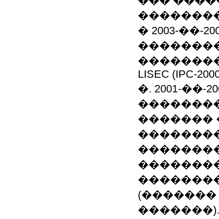
��� ����
�������
� 2003-��-2
�������
�������
LISEC (IPC-2000
�. 2001-��
��������
�������
��������
��������
��������
�������
(�������
�������)