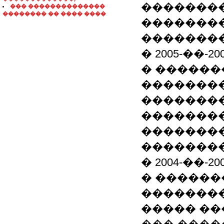
�������
��� ��������������
�������� �� ���� ����
��������
�������
� 2005-��-
� ������
��������
�����������
��������
�������
�������
� 2004-��-
� ������
��������
����� �