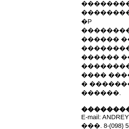
��������
���������
�P
���������
������ 
�����������
������ �
�������
���� ���
� ������
������.
��������
E-mail: ANDREY
���. 8-(098) 5