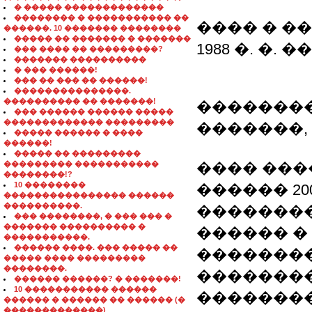
� ����� �������������
�������� � ����������� ��
���� � �
������. 10 ������� ��������
����� �� ������� � �������
1988 �. �. 
��� ���� �� ���������?
������� ����������
� ��� ������!
��� �� ��� �� ������!
���������������.
���������� �� �������!
��������
��� ������ ������ �����
������������� ���������
�������,
����� ������ � ����
������!
����� �� ���������
��������� �����������
���� ���
��������!?
10 ��������
������ 200
���������������� ������
����������.
��������
��� ��������, � ��� ��� �
������� ���������� �
������ �
�����������.
������ ����. ��� ����� ��
��������
����� ���� ���������
��������.
�������
������ ������? � �������!
10 ����������� ������
�������
������ � ������ �� ������ (�
�������������)