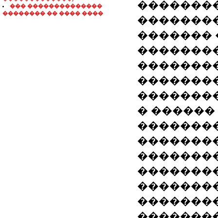
�������
��� ��������������
�������� �� ���� ����
�������
������� 
�������
��������
�������
��������
� ������
�������
��������
��������
��������
��������
��������
��������