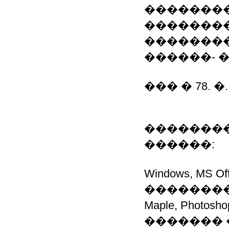
�������
�������
��������
������- 
��� � 78. 
��������
������:
Windows, MS O
�������
Maple, Photosh
�������