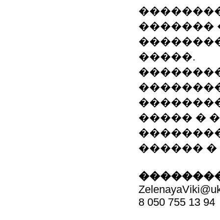
��������
������� 
��������
�����.
��������
��������
�������
����� � 
���������
������ �
��������
ZelenayaViki@uk
8 050 755 13 94