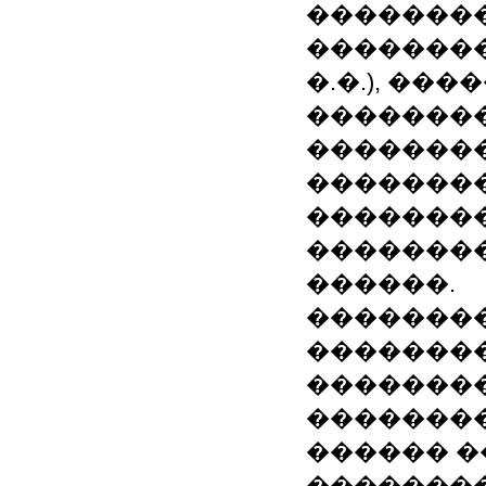
��������
��������
�.�.), ��
��������
�������
��������
��������
��������
������.
�������
��������
�������
��������
������ 
��������