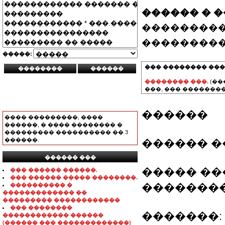
������ � 
���������
���������
�����:
��� �������� ���
�������� ���.
(��
���, ��� ��������
������
���� ���������, ����
������, � ���� �������� �
��������� ���������� �� 3
������.
������ �
������ ���
���������������
����� ���
��� ������ ������.
��� ������ ����� ��������.
��������
���������� �
������������� ��
��������� ������������
��� ��������
�������: 8-05
������������ ������
(������ ��� �������������)