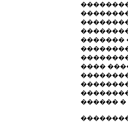
��������
�������
�������
�������
������� 
��������
�������
���� ���
�������
�������
��������
������ �
��������