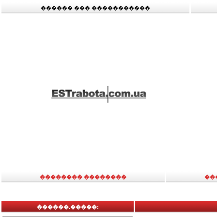
������ ��� �����������
�������� ��������
��
������.�����: