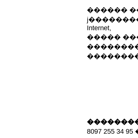
������ ��
ϳ���������, 
Internet,
����� ��
�������
��������
��������
8097 255 34