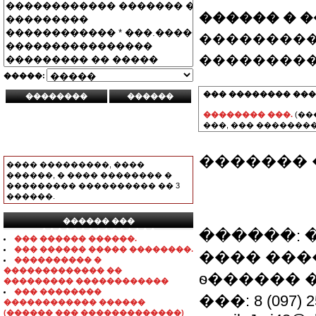
������ � 
���������
���������
�����:
��� �������� ���
�������� ���.
(��
���, ��� ��������
������� 
���� ���������, ����
������, � ���� �������� �
��������� ���������� �� 3
������.
������ ���
���������������
������: �
��� ������ ������.
��� ������ ����� ��������.
���� �����
���������� �
������������� ��
ѳ������ 
��������� ������������
��� ��������
���: 8 (097) 2
������������ ������
(������ ��� �������������)