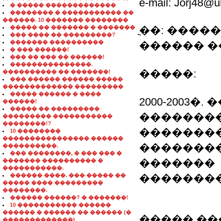
e-mail: Jorj48@u
� ����� �������������
�������� � ����������� ��
������. 10 ������� ��������
����� �� ������� � �������
ֳ��: ���
��� ���� �� ���������?
������� ����������
������ �
� ��� ������!
��� �� ��� �� ������!
���������������.
�����:
���������� �� �������!
��� ������ ������ �����
������������� ���������
����� ������ � ����
2000-2003�
������!
����� �� ���������
�������
��������� �����������
��������!?
��������
10 ��������
���������������� ������
��������
����������.
��� ��������, � ��� ��� �
�������
������� ���������� �
�����������.
������ ����. ��� ����� ��
��������
����� ���� ���������
��������.
������ ������? � �������!
10 ����������� ������
������ � ������ �� ������ (�
����� ��
�������������)