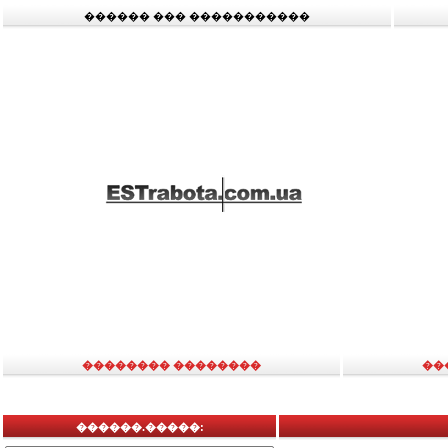
������ ��� �����������
�������� ��������
��
������.�����: