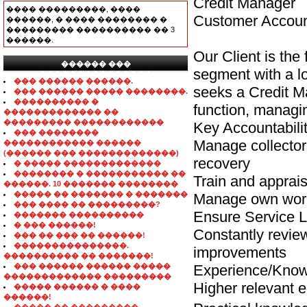
Credit Manager
���� ���������, ����
Customer Accoun
������, � ���� �������� �
��������� ���������� �� 3
������.
Our Client is the
������ ���
segment with a lo
���������������
��� ������ ������.
seeks a Credit Ma
��� ������ ����� ��������.
���������� �
function, managin
������������� ��
��������� ������������
Key Accountabilit
��� ��������
Manage collector
������������ ������
(������ ��� �������������)
recovery
� ����� �������������
�������� � ����������� ��
Train and appra
������. 10 ������� ��������
����� �� ������� � �������
Manage own work
��� ���� �� ���������?
Ensure Service L
������� ����������
� ��� ������!
Constantly revie
��� �� ��� �� ������!
���������������.
improvements
���������� �� �������!
��� ������ ������ �����
Experience/Kno
������������� ���������
Higher relevant 
����� ������ � ����
������!