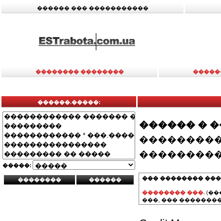
������ ��� �����������
�������� ��������
�����
������.�����:
������ � 
���������
���������
�����:
��� �������� ���
�������� ���.
(��
���, ��� ��������