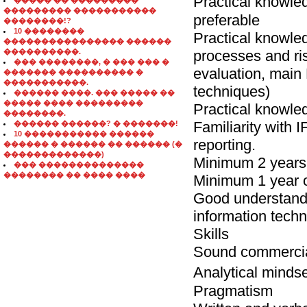
Practical knowl
����� �� ���������
��������� �����������
preferable
��������!?
10 ��������
Practical knowledg
���������������� ������
����������.
processes and ri
��� ��������, � ��� ��� �
evaluation, main 
������� ���������� �
�����������.
techniques)
������ ����. ��� ����� ��
����� ���� ���������
Practical knowle
��������.
Familiarity with 
������ ������? � �������!
10 ����������� ������
reporting.
������ � ������ �� ������ (�
�������������)
Minimum 2 years 
��� ��������������
�������� �� ���� ����
Minimum 1 year o
Good understand
information tech
Skills
Sound commercia
Analytical mindse
Pragmatism