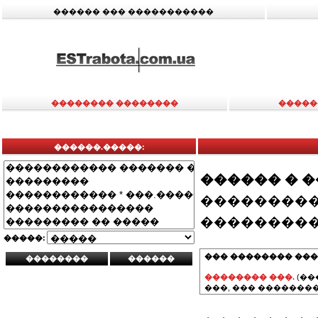
������ ��� �����������
�������� ��������
�����
������.�����:
������ � 
���������
���������
�����:
��� �������� ���
�������� ���.
(��
���, ��� ��������