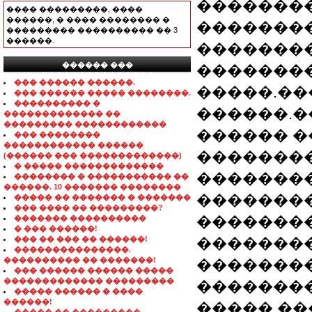
��������
���� ���������, ����
������, � ���� �������� �
��������
��������� ���������� �� 3
������.
�������
������ ���
��������
���������������
��� ������ ������.
�����.��
��� ������ ����� ��������.
���������� �
������.�
������������� ��
��������� ������������
������ �
��� ��������
������������ ������
��������
(������ ��� �������������)
� ����� �������������
�������
�������� � ����������� ��
������. 10 ������� ��������
��������
����� �� ������� � �������
��� ���� �� ���������?
��������
������� ����������
� ��� ������!
��� �� ��� �� ������!
��������
���������������.
���������� �� �������!
�������
��� ������ ������ �����
������������� ���������
��������
����� ������ � ����
������!
�����.��