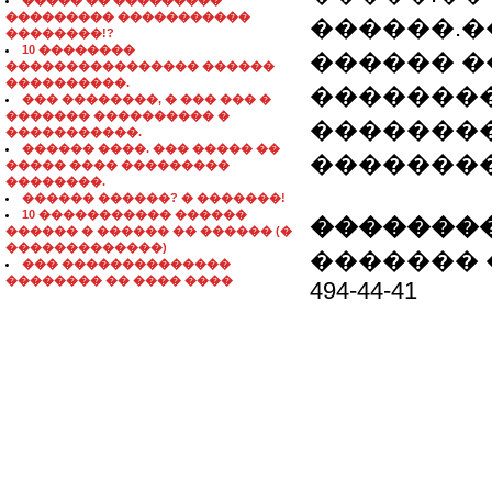
����� �� ���������
��������� �����������
������.�
��������!?
10 ��������
������ �
���������������� ������
����������.
��������
��� ��������, � ��� ��� �
������� ���������� �
�������
�����������.
������ ����. ��� ����� ��
��������
����� ���� ���������
��������.
������ ������? � �������!
10 ����������� ������
��������
������ � ������ �� ������ (�
�������������)
�������
��� ��������������
�������� �� ���� ����
494-44-41