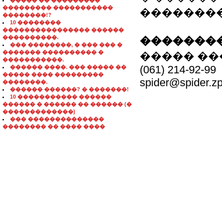
����� �� ���������
��������� �����������
�������
��������!?
10 ��������
���������������� ������
����������.
��������
��� ��������, � ��� ��� �
������� ���������� �
����� ��
�����������.
(061) 214-92-99
������ ����. ��� ����� ��
����� ���� ���������
spider@spider.z
��������.
������ ������? � �������!
10 ����������� ������
������ � ������ �� ������ (�
�������������)
��� ��������������
�������� �� ���� ����