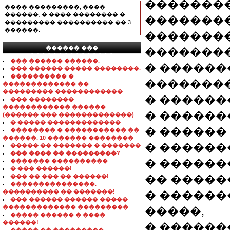
��������
���� ���������, ����
������, � ���� �������� �
�������
��������� ���������� �� 3
������.
��������
������ ���
��������
���������������
��� ������ ������.
� �����
��� ������ ����� ��������.
���������� �
�������
������������� ��
��������� ������������
� ������
��� ��������
������������ ������
� ��������
(������ ��� �������������)
� ����� �������������
� ������ MS 
�������� � ����������� ��
������. 10 ������� ��������
� ������
����� �� ������� � �������
��� ���� �� ���������?
� ������
������� ����������
� ��� ������!
��� �� ��� �� ������!
�� �����
���������������.
���������� �� �������!
� ������
��� ������ ������ �����
������������� ���������
�����,
����� ������ � ����
������!
� ������