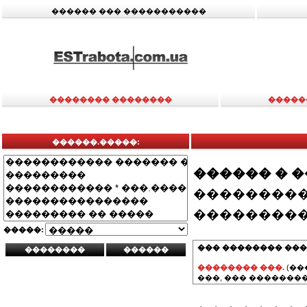
������ ��� �����������
�������� ��������
�����
������.�����:
������ � 
���������
���������
�����:
��� �������� ���
�������� ���.
(��
���, ��� ��������