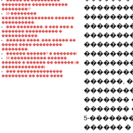
����� �� ���������
��������� �����������
��������
��������!?
10 ��������
�������
���������������� ������
����������.
�������
��� ��������, � ��� ��� �
������� ���������� �
��������
�����������.
������ ����. ��� ����� ��
��������
����� ���� ���������
��������.
�������
������ ������? � �������!
10 ����������� ������
��������
������ � ������ �� ������ (�
�������������)
��������
��� ��������������
�������� �� ���� ����
������, 
��������
������� 
������� �
5-������
������ � 9