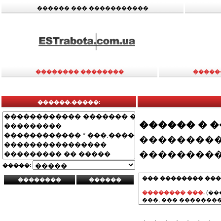
������ ��� �����������
�������� ��������
�����
������.�����:
������ � 
���������
���������
�����:
��� �������� ���
�������� ���.
(��
���, ��� ��������