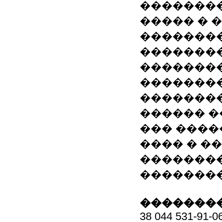
��������
����� � 
��������
�������
��������
��������
�������
������ �� �
��� ������
���� � ��
�������
��������
��������
38 044 531-91-0