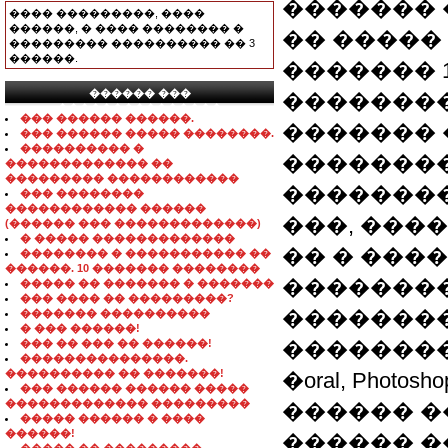
������� 
���� ���������, ����
������, � ���� �������� �
�� �����
��������� ���������� �� 3
������.
������� 
������ ���
��������
���������������
��� ������ ������.
������� 
��� ������ ����� ��������.
���������� �
��������
������������� ��
��������� ������������
���������
��� ��������
������������ ������
���, ���
(������ ��� �������������)
� ����� �������������
�� � ���
�������� � ����������� ��
������. 10 ������� ��������
��������
����� �� ������� � �������
��� ���� �� ���������?
�������
������� ����������
� ��� ������!
��� �� ��� �� ������!
����������
���������������.
���������� �� �������!
�oral, Pho
��� ������ ������ �����
������������� ���������
������ �
����� ������ � ����
������!
������ �