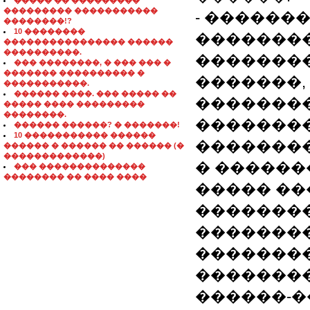
����� �� ���������
��������� �����������
- ������
��������!?
10 ��������
��������
���������������� ������
����������.
�������
��� ��������, � ��� ��� �
������� ���������� �
�������,
�����������.
������ ����. ��� ����� ��
�������
����� ���� ���������
��������.
��������
������ ������? � �������!
10 ����������� ������
�������
������ � ������ �� ������ (�
�������������)
� ������
��� ��������������
�������� �� ���� ����
����� �
��������
��������
�������
�������
������-