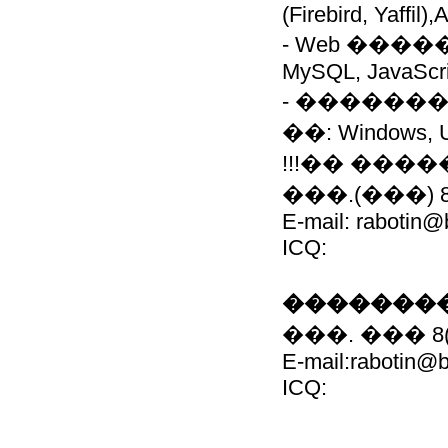
(Firebird, Yaffil)
- Web ����
MySQL, JavaScri
- ������
��: Windows, 
!!!�� ���
���.(���) 8(0
E-mail: rabotin@
ICQ:
��������
���. ��� 8(0
E-mail:rabotin@b
ICQ: