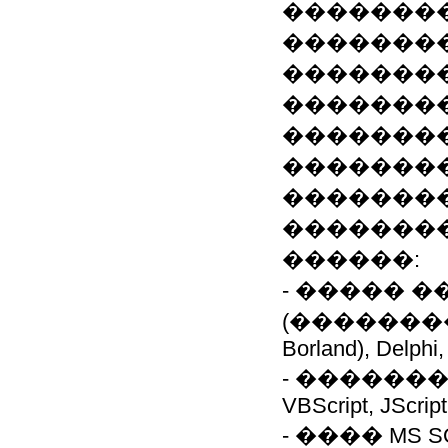
��������
��������
��������
��������
��������
�������
�������
��������
������:
- ����� 
(��������� W
Borland), Delphi
- �������
VBScript, JScript
- ���� MS SQL 