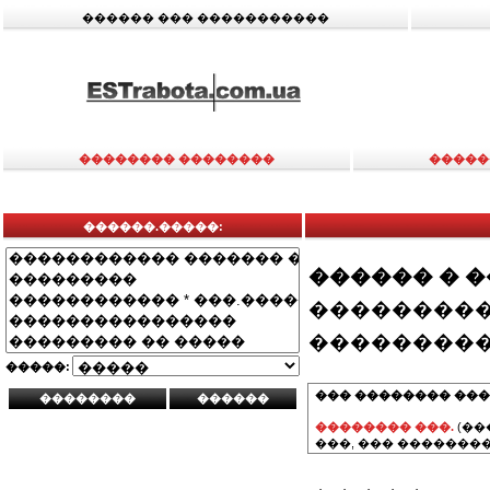
������ ��� �����������
�������� ��������
�����
������.�����:
������ � 
���������
���������
�����:
��� �������� ���
�������� ���.
(��
���, ��� ��������