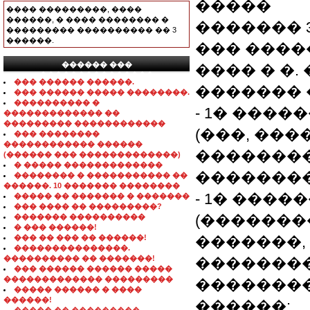
�����
���� ���������, ����
������, � ���� �������� �
������� 3
��������� ���������� �� 3
������.
��� ����
������ ���
���� � �.
���������������
��� ������ ������.
������� 
��� ������ ����� ��������.
���������� �
- 1� ����
������������� ��
��������� ������������
(���, ��
��� ��������
������������ ������
��������
(������ ��� �������������)
� ����� �������������
���������
�������� � ����������� ��
������. 10 ������� ��������
- 1� ����
����� �� ������� � �������
��� ���� �� ���������?
(�������
������� ����������
� ��� ������!
��� �� ��� �� ������!
�������,
���������������.
���������� �� �������!
�������� 
��� ������ ������ �����
������������� ���������
���������
����� ������ � ����
������!
������: