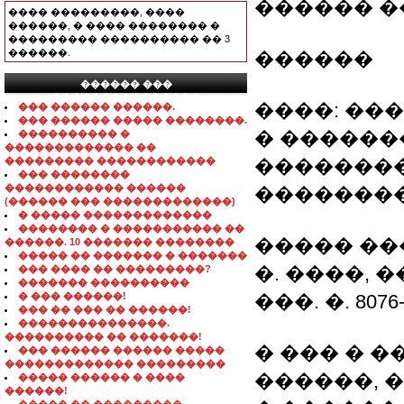
������ �
���� ���������, ����
������, � ���� �������� �
��������� ���������� �� 3
������.
������
������ ���
���������������
����: ��
��� ������ ������.
��� ������ ����� ��������.
� ������
���������� �
������������� ��
��������� ������������
��������
��� ��������
������������ ������
��������
(������ ��� �������������)
� ����� �������������
�������� � ����������� ��
����� ��
������. 10 ������� ��������
����� �� ������� � �������
�. ����, �
��� ���� �� ���������?
������� ����������
� ��� ������!
���. �. 8076-
��� �� ��� �� ������!
���������������.
���������� �� �������!
� ��� � ��
��� ������ ������ �����
������������� ���������
������, 
����� ������ � ����
������!