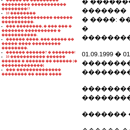
� ������
����� �� ���������
��������� �����������
��������!?
�������
10 ��������
���������������� ������
� ����: �
����������.
��� ��������, � ��� ��� �
�
������� ���������� �
�����������.
��������
������ ����. ��� ����� ��
����� ���� ���������
��������.
������ ������? � �������!
01.09.1999 
10 ����������� ������
������ � ������ �� ������ (�
�������
�������������)
��� ��������������
�������
�������� �� ���� ����
��������
�������
������� 