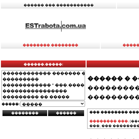
������ ��� �����������
�������� ��������
�����
������.�����:
������ � 
���������
���������
�����:
��� �������� ���
�������� ���.
(��
���, ��� ��������