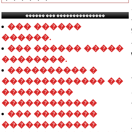
������ ��� ���������������
��� ������
������.
��� ������ �����
��������.
���������� �
������������� ��
���������
������������
��� ��������
������������