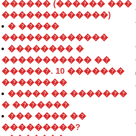
������ (������ ���
�������������)
� �����
�������������
�������� �
����������� ��
������. 10 �������
��������
����� �� �������
� �������
��� ���� ��
���������?