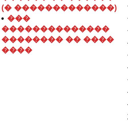
(� �������������)
���
��������������
�������� �� ����
����