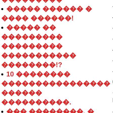
����� ������ �
���� ������!
����� ��
���������
���������
�����������
��������!?
10 ��������
����������������
������
����������.
��� ��������, �