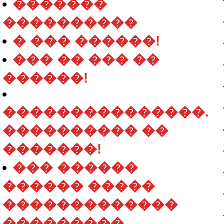
�������
����������
� ��� ������!
��� �� ��� ��
������!
���������������.
���������� ��
�������!
��� ������
������ �����
�������������
���������