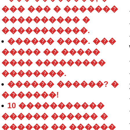
��� ��� � �������
���������� �
�����������.
������ ����. ���
����� �� �����
���� ���������
��������.
������ ������? �
�������!
10 �����������
������ ������ �
������ �� ������