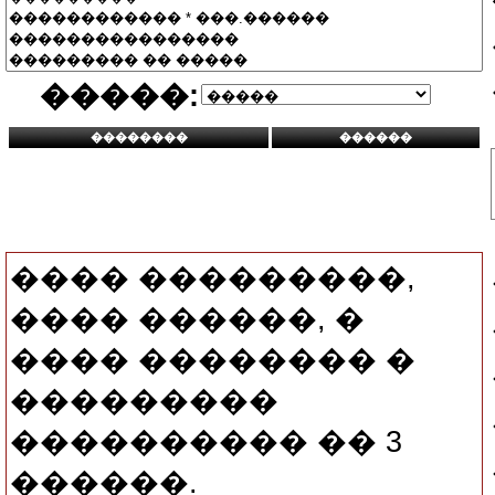
�����:
���� ���������,
���� ������, �
���� �������� �
���������
���������� �� 3
������.