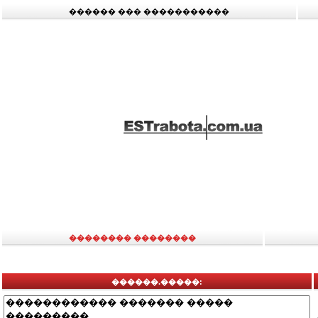
������ ��� �����������
�������� ��������
������.�����: